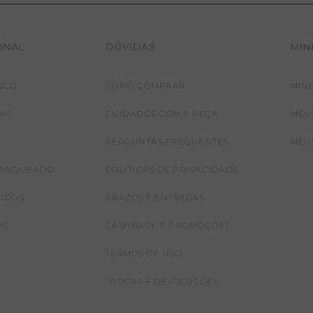
ONAL
DÚVIDAS
MIN
SCO
COMO COMPRAR
MIN
JAS
CUIDADOS COM A PEÇA
MEU
PERGUNTAS FREQUENTES
MEU
RANQUEADO
POLÍTICAS DE PRIVACIDADE
CIDOS
PRAZOS E ENTREGAS
OS
CASHBACK E PROMOÇÕES
TERMOS DE USO
TROCAS E DEVOLUÇÕES