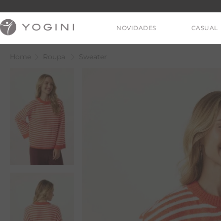
NOVIDADES
CASUAL
Roupa
Sweater
V
T