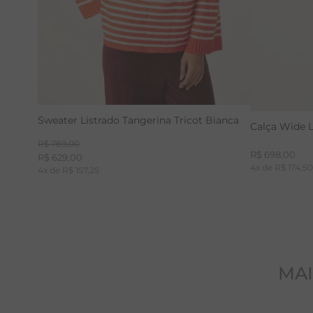
Sweater Listrado Tangerina Tricot Bianca
Calça Wide 
R$
789
,
00
R$
698
,
00
R$
629
,
00
4
x de
R$
174
,
5
4
x de
R$
157
,
25
MAI