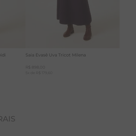
idi
Saia Evasê Uva Tricot Milena
R$
898
,
00
5
x de
R$
179
,
60
RAIS