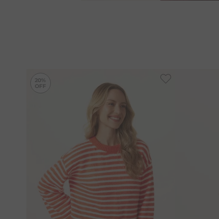
-
20%
20%