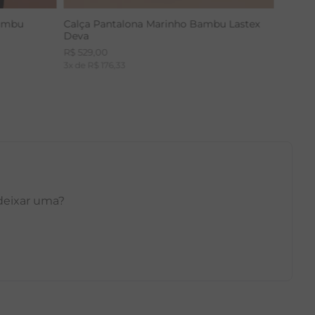
Bambu
Calça Pantalona Marinho Bambu Lastex
Deva
R$
529
,
00
3
x de
R$
176
,
33
 deixar uma?
GG
PP
P
M
G
GG