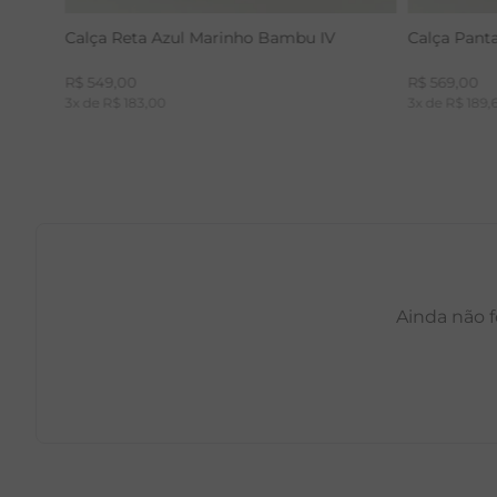
Calça Reta Azul Marinho Bambu IV
Calça Pant
R$
549
,
00
R$
569
,
00
3
x de
R$
183
,
00
3
x de
R$
189
,
Ainda não f
PP
P
M
G
GG
PP