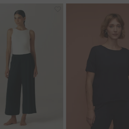
40
44
M
G
GG