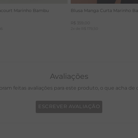
acourt Marinho Bambu
Blusa Manga Curta Marinho 
R$
359
,
00
66
2
x de
R$
179
,
50
Avaliações
oram feitas avaliações para este produto, o que acha de
ESCREVER AVALIAÇÃO
P
M
G
GG
PP
P
M
G