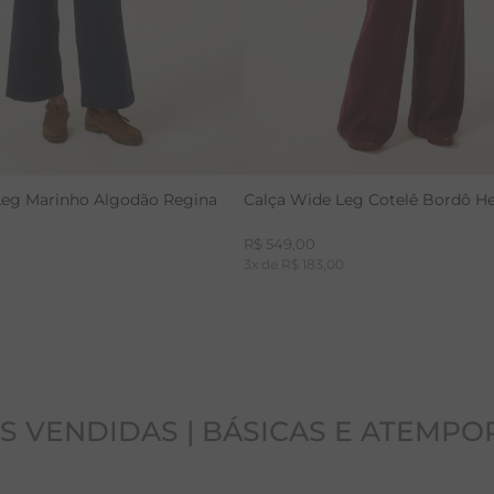
Leg Marinho Algodão Regina
Calça Wide Leg Cotelê Bordô He
R$
549
,
00
0
3
x de
R$
183
,
00
S VENDIDAS | BÁSICAS E ATEMPO