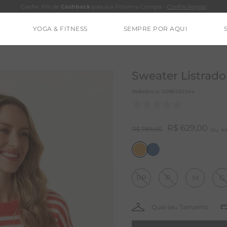
Ganhe 10% de
Cashback
para sua Próxima Compra -
Confira Regras
YOGA & FITNESS
SEMPRE POR AQUI
TERMOS MAIS BUSCADOS
CALÇA
Sweater Listrado
BLUSAS
Referência
:
0086330344
ESTIDOS
BAMBU
R$
629
,
00
R$
789
,
00
4
MACACÃO
BARRA
PP
P
M
G
IE DYE
ALGODÃO
RENATA