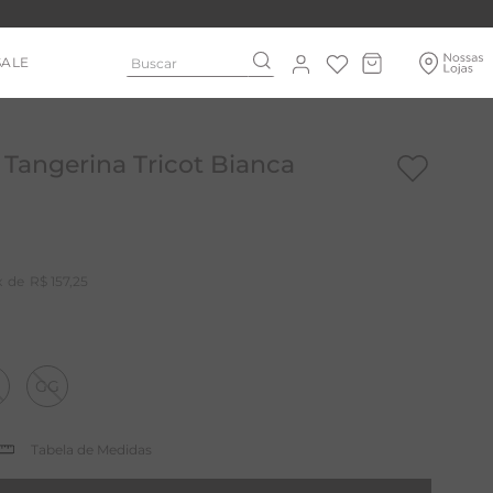
Buscar
SALE
 Tangerina Tricot Bianca
R$
157
,
25
GG
Tabela de Medidas