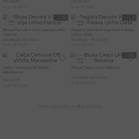
R$
598
,
00
R$
949
,
00
3
x de
R$
199
,
33
6
x de
R$
158
,
16
T
-
20%
-
40%
A
20%
40%
Blusa Decote V Dye Laranja Linho
Regata Decote V Dye Azul Palace
L
Francis
Linho Gilda
+20%
+20%
OFF
OFF
R$
598
,
00
R$
478
,
00
R$
589
,
00
R$
353
,
00
CUPOM
CUPOM
3
x de
MAIS20
R$
159
,
33
2
x de
MAIS20
R$
176
,
50
-
40%
40%
Calça Cenoura Off White
Blusa Caqui Linho Betania
Mandarina
+20%
OFF
R$
439
,
00
R$
263
,
00
R$
649
,
00
CUPOM
1
x de
MAIS20
R$
263
,
00
4
x de
R$
162
,
25
Você viu todos os
6
produtos