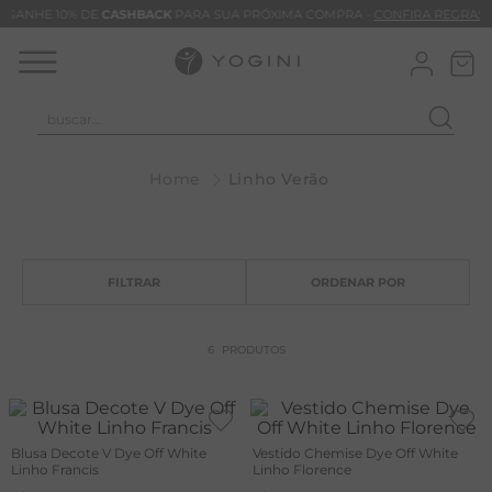
GANHE 10% DE
CASHBACK
PARA SUA PRÓXIMA COMPRA -
CONFIRA REGRAS
buscar...
T
Linho Verão
M
B
C
C
B
6
PRODUTOS
V
B
B
Blusa Decote V Dye Off White
Vestido Chemise Dye Off White
Linho Francis
Linho Florence
M