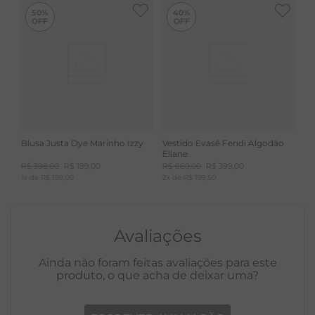
50%
40%
Fechamento com botão madrepérola e zíper de
metal
A fibra de VISCOSE é artificial, feita de matéria prima
vegetal e natural, a celulose. Tecido fresco, não
esquenta. Toque delicado, macio e com ótimo
caimento.
Blusa Justa Dye Marinho Izzy
Vestido Evasê Fendi Algodão
Eliane
R$
398
,
00
R$
199
,
00
R$
669
,
00
R$
399
,
00
1
x de
R$
199
,
00
2
x de
R$
199
,
50
Avaliações
Ainda não foram feitas avaliações para este
produto, o que acha de deixar uma?