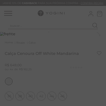
GANHE 10% DE
CASHBACK
PARA SUA PRÓXIMA COMPRA -
CONFIRA REGRAS
buscar...
T
M
Roupa
Calca
B
Calça Cenoura Off White Mandarina
C
B
R$
649
,
00
4
R$
162
,
25
V
B
B
M
36
38
40
42
44
46
T