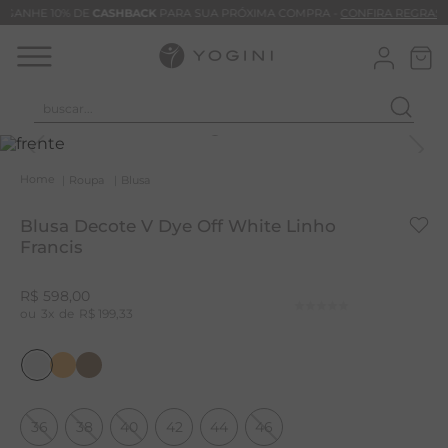
GANHE 10% DE
CASHBACK
PARA SUA PRÓXIMA COMPRA -
CONFIRA REGRAS
buscar...
T
M
Roupa
Blusa
B
Blusa Decote V Dye Off White Linho
C
Francis
C
R$
598
,
00
B
3
R$
199
,
33
V
B
B
36
38
40
42
44
46
M