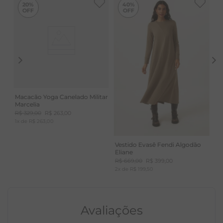
Abertura lateral e recorte no meio frente e
-
40%
20%
40%
costas
Peça com tingimento uniforme
CUIDADOS: Requer cuidado com lavagem e secagem
da peça, devido ao tingimento. É recomendado lavar
separadamente para evitar migração de cor. Nunca
deixar de molho.
Macacão Yoga Canelado Militar
Marcelia
R$
329
,
00
R$
263
,
00
1
x de
R$
263
,
00
Vestido Evasê Fendi Algodão
Eliane
R$
669
,
00
R$
399
,
00
2
x de
R$
199
,
50