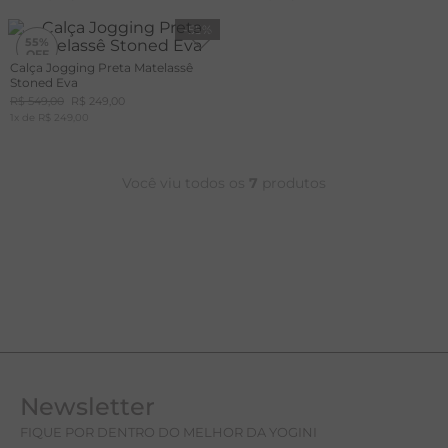
-
55%
55%
Calça Jogging Preta Matelassê
Stoned Eva
R$
549
,
00
R$
249
,
00
1
x de
R$
249
,
00
Você viu todos os
7
produtos
Newsletter
FIQUE POR DENTRO DO MELHOR DA YOGINI