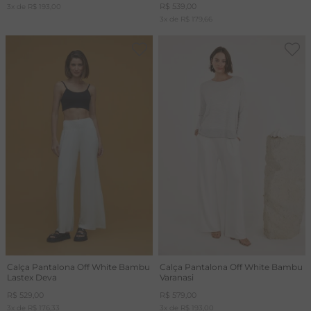
R$
539
,
00
3
x de
R$
193
,
00
3
x de
R$
179
,
66
Calça Pantalona Off White Bambu
Calça Pantalona Off White Bambu
Lastex Deva
Varanasi
R$
529
,
00
R$
579
,
00
3
x de
R$
176
,
33
3
x de
R$
193
,
00