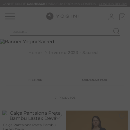
GANHE 10% DE
CASHBACK
PARA SUA PRÓXIMA COMPRA -
CONFIRA REGRAS
buscar...
T
M
Inverno 2023 - Sacred
B
C
C
B
V
7
PRODUTOS
B
B
Calça Pantalona Preta Bambu
M
Lastex Deva