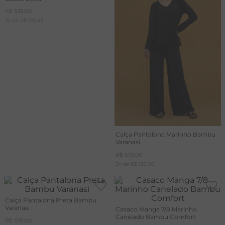
R$
529
,
00
T
3
x de
R$
176
,
33
A
L
Calça Pantalona Marinho Bambu
Varanasi
R$
579
,
00
3
x de
R$
193
,
00
Calça Pantalona Preta Bambu
Varanasi
Casaco Manga 7/8 Marinho
Canelado Bambu Comfort
R$
579
,
00