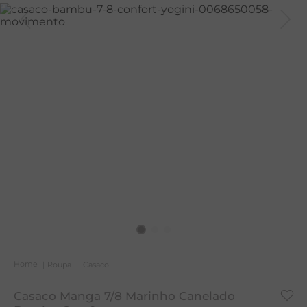
A
R
C
Roupa
Casaco
Casaco Manga 7/8 Marinho Canelado