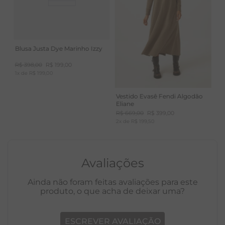
Blusa Justa Dye Marinho Izzy
R$
398
,
00
R$
199
,
00
1
x de
R$
199
,
00
Vestido Evasê Fendi Algodão
Eliane
R$
669
,
00
R$
399
,
00
2
x de
R$
199
,
50
Avaliações
Ainda não foram feitas avaliações para este
produto, o que acha de deixar uma?
ESCREVER AVALIAÇÃO