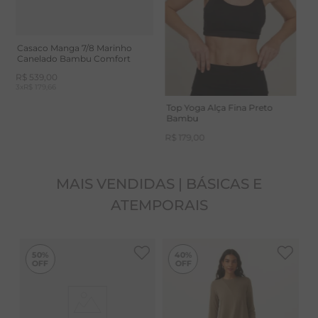
adaptável: no calor é fresco, no frio esquenta. Inibe
odores, evitando a proliferação de bactérias. Oferece
Casaco Manga 7/8 Marinho
Canelado Bambu Comfort
proteção UV e é hipoalergênico.
R$
539
,
00
3
x
R$ 179,66
Top Yoga Alça Fina Preto
Cuidados: Recomendamos guardar dobrada, pois
Bambu
tende a crescer.
R$
179
,
00
MAIS VENDIDAS | BÁSICAS E
ATEMPORAIS
-
40%
50%
40%