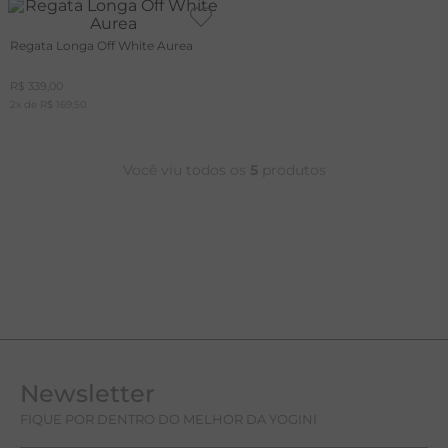
Regata Longa Off White Aurea
R$
339
,
00
2
x de
R$
169
,
50
Você viu todos os
5
produtos
Newsletter
FIQUE POR DENTRO DO MELHOR DA YOGINI