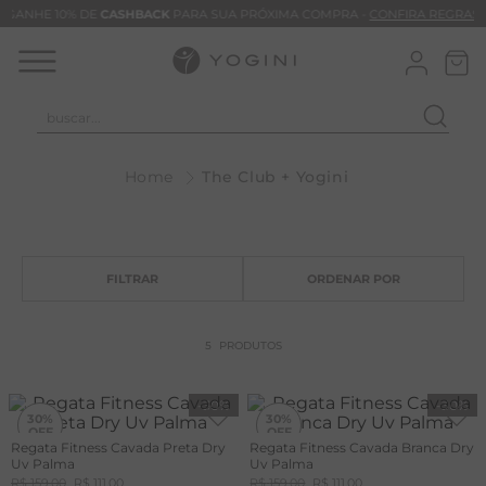
GANHE 10% DE
CASHBACK
PARA SUA PRÓXIMA COMPRA -
CONFIRA REGRAS
buscar...
T
The Club + Yogini
M
B
C
C
B
5
PRODUTOS
V
B
-
30%
-
30%
30%
30%
B
Regata Fitness Cavada Preta Dry
Regata Fitness Cavada Branca Dry
Uv Palma
Uv Palma
M
R$
159
,
00
R$
111
,
00
R$
159
,
00
R$
111
,
00