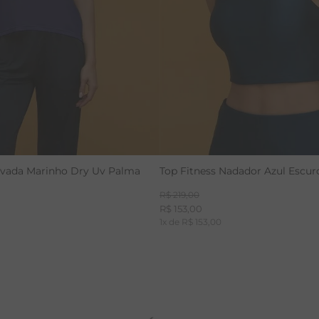
avada Marinho Dry Uv Palma
Top Fitness Nadador Azul Escur
R$
219
,
00
R$
153
,
00
1
x de
R$
153
,
00