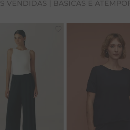
S VENDIDAS | BÁSICAS E ATEMPO
P
M
G
G