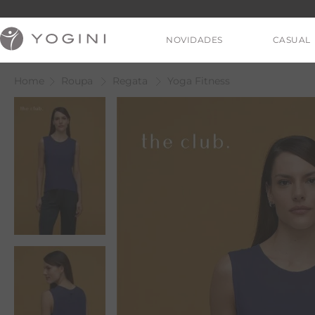
NOVIDADES
CASUAL
Roupa
Regata
Yoga Fitness
V
T