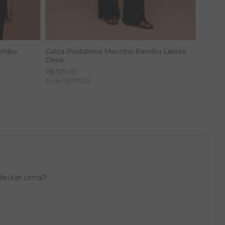
Bambu
Calça Pantalona Marinho Bambu Lastex
Deva
R$
529
,
00
3
x de
R$
176
,
33
 deixar uma?