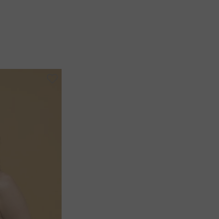
-
30%