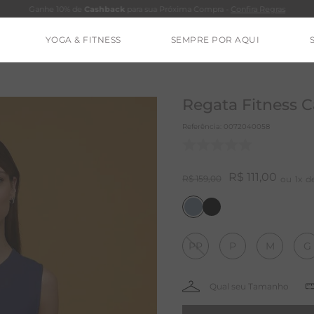
Ganhe 10% de
Cashback
para sua Próxima Compra -
Confira Regras
YOGA & FITNESS
SEMPRE POR AQUI
TERMOS MAIS BUSCADOS
CALÇA
Regata Fitness 
BLUSAS
Referência
:
0072040058
ESTIDOS
BAMBU
R$
111
,
00
R$
159
,
00
1
MACACÃO
BARRA
PP
P
M
G
IE DYE
ALGODÃO
RENATA