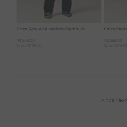
Calça Reta Azul Marinho Bambu IV
Calça Pant
R$
549
,
00
R$
569
,
00
3
x de
R$
183
,
00
3
x de
R$
189
,
Ainda não f