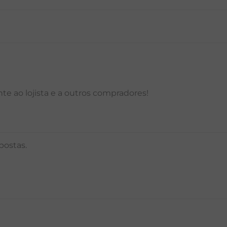
P
M
G
GG
PP
P
M
G
e ao lojista e a outros compradores!
postas.