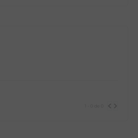
GG
PP
P
M
G
GG
1 - 0
de
0