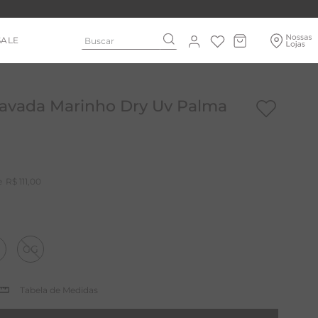
Buscar
SALE
Cavada Marinho Dry Uv Palma
R$
111
,
00
GG
Tabela de Medidas