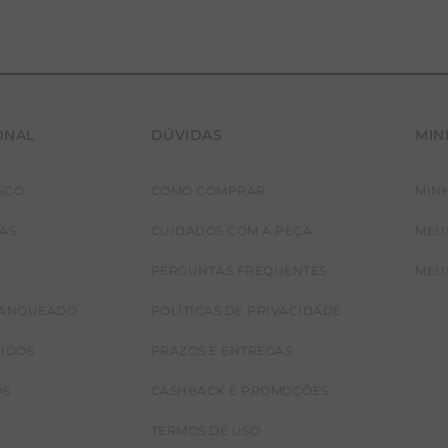
ONAL
DÚVIDAS
MIN
SCO
COMO COMPRAR
MIN
JAS
CUIDADOS COM A PEÇA
MEU
PERGUNTAS FREQUENTES
MEU
RANQUEADO
POLÍTICAS DE PRIVACIDADE
CIDOS
PRAZOS E ENTREGAS
OS
CASHBACK E PROMOÇÕES
TERMOS DE USO