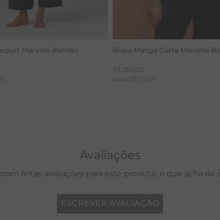
acourt Marinho Bambu
Blusa Manga Curta Marinho 
R$
359
,
00
66
2
x de
R$
179
,
50
Avaliações
oram feitas avaliações para este produto, o que acha de
ESCREVER AVALIAÇÃO