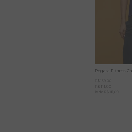
Regata Fitness C
R$
159
,
00
R$
111
,
00
1
x de
R$
111
,
00