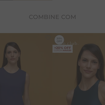
COMBINE COM
-
30%
30%
+20% OFF
CUPOM
MAIS20