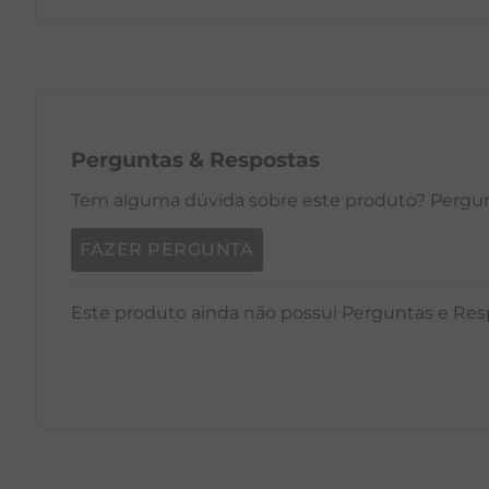
PP
P
M
G
GG
PP
Perguntas
&
Respostas
Tem alguma dúvida sobre este produto? Pergunt
FAZER PERGUNTA
Este produto ainda não possui Perguntas e Res