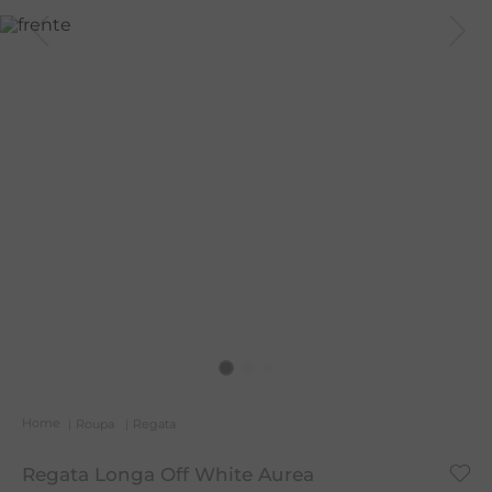
A
R
C
Roupa
Regata
Regata Longa Off White Aurea