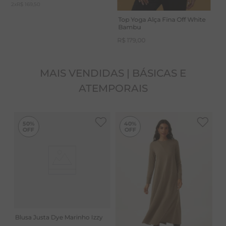
2
x
R$ 169,50
Top Yoga Alça Fina Off White
Bambu
R$
179
,
00
MAIS VENDIDAS | BÁSICAS E
ATEMPORAIS
-
40%
50%
40%
Blusa Justa Dye Marinho Izzy