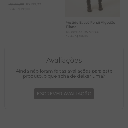
R$
398
,
00
R$
199
,
00
1
x de
R$
199
,
00
Vestido Evasê Fendi Algodão
Eliane
R$
669
,
00
R$
399
,
00
2
x de
R$
199
,
50
Avaliações
Ainda não foram feitas avaliações para este
produto, o que acha de deixar uma?
ESCREVER AVALIAÇÃO