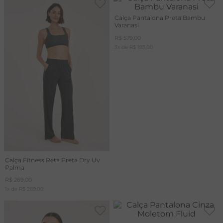
Calça Pantalona Preta Bambu
Varanasi
R$
579
,
00
3
x de
R$
193
,
00
Calça Fitness Reta Preta Dry Uv
Palma
R$
269
,
00
1
x de
R$
269
,
00