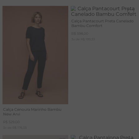
Calça Pantacourt Preta Canelado
Bambu Comfort
R$
598
,
00
3
x de
R$
199
,
33
Calça Cenoura Marinho Bambu
New Arvi
R$
529
,
00
3
x de
R$
176
,
33