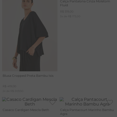
Calça Pantalona Cinza Moletom
Fluid
R$
519
,
00
3
x de
R$
173
,
00
Blusa Cropped Preta Bambu Isis
R$
419
,
00
2
x de
R$
209
,
50
Casaco Cardigan Mescla Beth
Calça Pantacourt Marinho Bambu
Agra