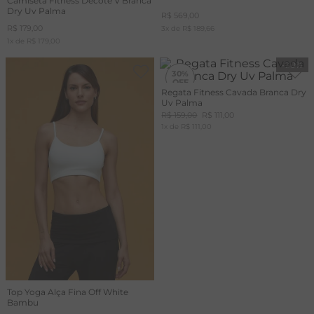
Camiseta Fitness Decote V Branca
Dry Uv Palma
R$
569
,
00
T
R$
179
,
00
3
x de
R$
189
,
66
1
x de
R$
179
,
00
A
-
30%
R
30%
Regata Fitness Cavada Branca Dry
Uv Palma
R$
159
,
00
R$
111
,
00
1
x de
R$
111
,
00
Top Yoga Alça Fina Off White
Bambu