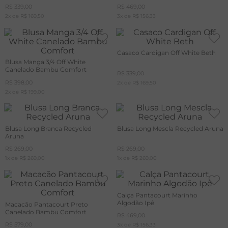
R$
339
,
00
R$
469
,
00
2
x de
R$
169
,
50
3
x de
R$
156
,
33
Casaco Cardigan Off White Beth
Blusa Manga 3/4 Off White
Canelado Bambu Comfort
R$
339
,
00
R$
398
,
00
2
x de
R$
169
,
50
2
x de
R$
199
,
00
Blusa Long Branca Recycled
Blusa Long Mescla Recycled Aruna
Aruna
R$
269
,
00
R$
269
,
00
1
x de
R$
269
,
00
1
x de
R$
269
,
00
Calça Pantacourt Marinho
Algodão Ipê
Macacão Pantacourt Preto
Canelado Bambu Comfort
R$
469
,
00
R$
579
,
00
3
x de
R$
156
,
33