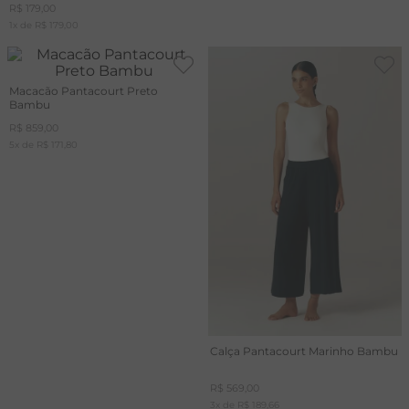
R$
179
,
00
1
x de
R$
179
,
00
Macacão Pantacourt Preto
Bambu
R$
859
,
00
5
x de
R$
171
,
80
Calça Pantacourt Marinho Bambu
R$
569
,
00
3
x de
R$
189
,
66