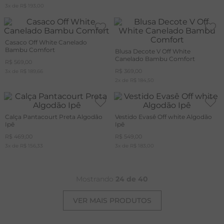
3
x de
R$
193
,
00
Casaco Off White Canelado
Bambu Comfort
Blusa Decote V Off White
Canelado Bambu Comfort
R$
569
,
00
R$
369
,
00
3
x de
R$
189
,
66
2
x de
R$
184
,
50
Calça Pantacourt Preta Algodão
Vestido Evasê Off white Algodão
Ipê
Ipê
R$
469
,
00
R$
549
,
00
3
x de
R$
156
,
33
3
x de
R$
183
,
00
Mostrando
24 de 40