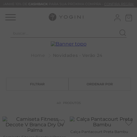
GANHE 10% DE
CASHBACK
PARA SUA PRÓXIMA COMPRA -
CONFIRA REGRAS
buscar...
T
M
Novidades - Verão 24
B
C
C
B
V
40
PRODUTOS
B
B
Calça Pantacourt Preta Bambu
M