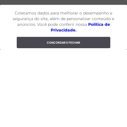
Coletamos dados para melhorar o desempenho e
segurança do site, além de personalizar conteúdo e
anúncios. Você pode conferir nossa
Política de
Newsletter
Privacidade.
FIQUE POR DENTRO DO MELHOR DA YOGINI
CONCORDAR E FECHAR
ENVIAR
INSTITUCIONAL
DÚVIDAS
FALE CONOSCO