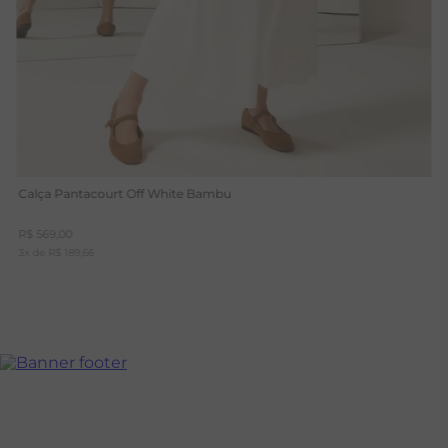
Calça Pantacourt Off White Bambu
R$
569
,
00
3
x de
R$
189
,
66