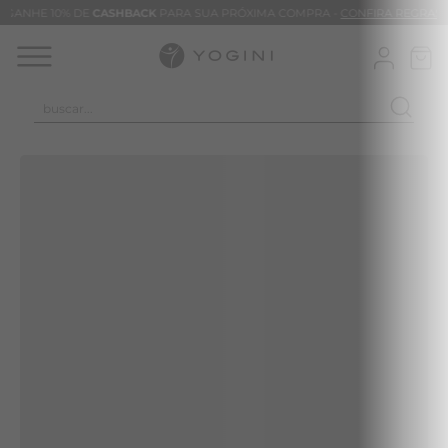
GANHE 10% DE
CASHBACK
PARA SUA PRÓXIMA COMPRA -
CONFIRA REGRAS
buscar...
TERMOS MAIS BUSCADOS
CALÇA
CLEO
BLUSAS
VESTIDOS
BAMBU
MACACÃO
BARRA
TIE DYE