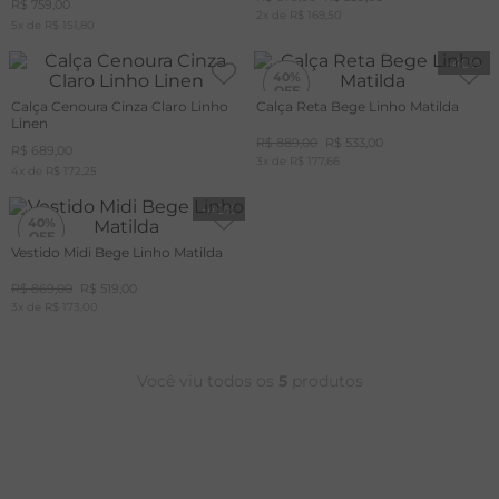
R$
759
,
00
2
x de
R$
169
,
50
5
x de
R$
151
,
80
T
-
40%
A
40%
Calça Cenoura Cinza Claro Linho
Calça Reta Bege Linho Matilda
R
Linen
R$
889
,
00
R$
533
,
00
R$
689
,
00
3
x de
R$
177
,
66
4
x de
R$
172
,
25
-
40%
40%
Vestido Midi Bege Linho Matilda
+20%
OFF
R$
869
,
00
R$
519
,
00
CUPOM
3
x de
MAIS20
R$
173
,
00
Você viu todos os
5
produtos