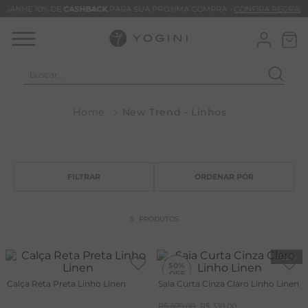
GANHE 10% DE
CASHBACK
PARA SUA PRÓXIMA COMPRA -
CONFIRA REGRAS
buscar...
T
New Trend - Linhos
M
B
C
C
B
5
PRODUTOS
V
B
-
50%
50%
B
Calça Reta Preta Linho Linen
Saia Curta Cinza Claro Linho Linen
M
R$
679
,
00
R$
339
,
00