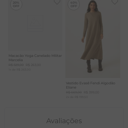
20%
40%
caimento perfeito. Uma peça essencial para compor
looks versáteis e confortáveis.
Cuidados: Lavar à mão ou à máquina com ciclo
delicado, e secar à sombra para manter a peça como
nova.
Macacão Yoga Canelado Militar
Marcelia
R$
329
,
00
R$
263
,
00
1
x de
R$
263
,
00
Vestido Evasê Fendi Algodão
Eliane
R$
669
,
00
R$
399
,
00
2
x de
R$
199
,
50
Avaliações