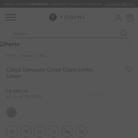
GANHE 10% DE
CASHBACK
PARA SUA PRÓXIMA COMPRA -
CONFIRA REGRAS
buscar...
T
M
Roupa
Calca
B
Calça Cenoura Cinza Claro Linho
C
Linen
C
R$
689
,
00
B
4
R$
172
,
25
V
B
B
36
38
40
42
44
46
M