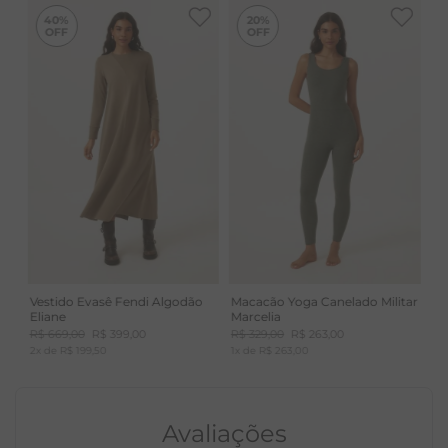
-
40%
-
20%
40%
20%
Gota nas costas com fechamento em botão
madrepérola
Recorte na cintura com aplicação de elástico
nas laterais
Vestido Evasê Fendi Algodão
Macacão Yoga Canelado Militar
Eliane
Marcelia
R$
669
,
00
R$
399
,
00
R$
329
,
00
R$
263
,
00
2
x de
R$
199
,
50
1
x de
R$
263
,
00
Avaliações