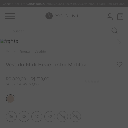
GANHE 10% DE
CASHBACK
PARA SUA PRÓXIMA COMPRA -
CONFIRA REGRAS
buscar...
T
M
Roupa
Vestido
B
Vestido Midi Bege Linho Matilda
C
C
R$
869
,
00
R$
519
,
00
3
R$
173
,
00
B
V
B
B
36
38
40
42
44
46
M