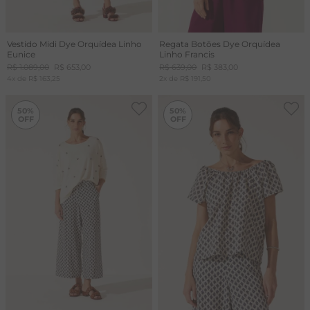
Vestido Midi Dye Orquídea Linho
Regata Botões Dye Orquídea
Eunice
Linho Francis
R$
1
.
089
,
00
R$
653
,
00
R$
639
,
00
R$
383
,
00
4
x de
R$
163
,
25
2
x de
R$
191
,
50
-
50%
-
50%
50%
50%