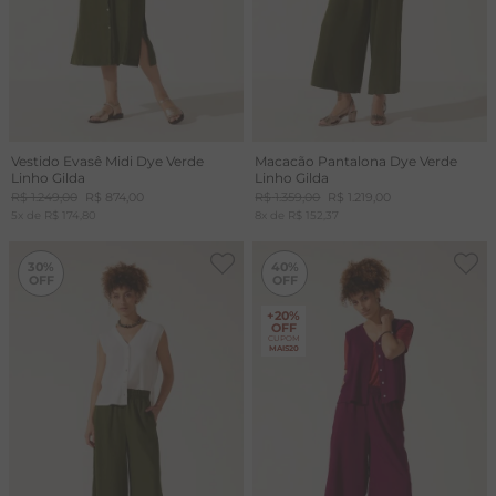
Vestido Evasê Midi Dye Verde
Macacão Pantalona Dye Verde
Linho Gilda
Linho Gilda
R$
1
.
249
,
00
R$
874
,
00
R$
1
.
359
,
00
R$
1
.
219
,
00
5
x de
R$
174
,
80
8
x de
R$
152
,
37
-
30%
-
40%
30%
40%
+20%
OFF
CUPOM
MAIS20