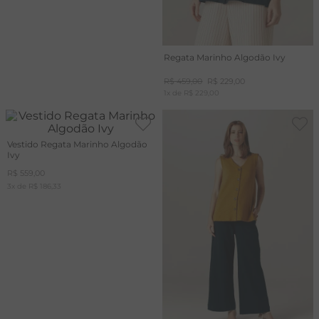
Regata Marinho Algodão Ivy
R$
459
,
00
R$
229
,
00
1
x de
R$
229
,
00
Vestido Regata Marinho Algodão
Ivy
R$
559
,
00
3
x de
R$
186
,
33