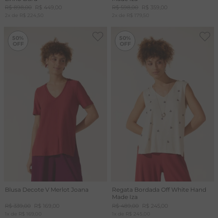
R$
898
,
00
R$
449
,
00
R$
598
,
00
R$
359
,
00
2
x de
R$
224
,
50
2
x de
R$
179
,
50
-
50%
-
50%
50%
50%
Blusa Decote V Merlot Joana
Regata Bordada Off White Hand
Made Iza
R$
339
,
00
R$
169
,
00
R$
489
,
00
R$
245
,
00
1
x de
R$
169
,
00
1
x de
R$
245
,
00