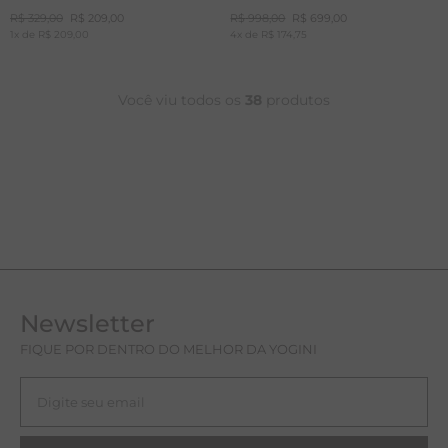
+20%
+20%
OFF
OFF
R$
329
,
00
R$
209
,
00
R$
998
,
00
R$
699
,
00
CUPOM
CUPOM
1
x de
MAIS20
R$
209
,
00
4
x de
MAIS20
R$
174
,
75
Você viu todos os
38
produtos
Newsletter
FIQUE POR DENTRO DO MELHOR DA YOGINI