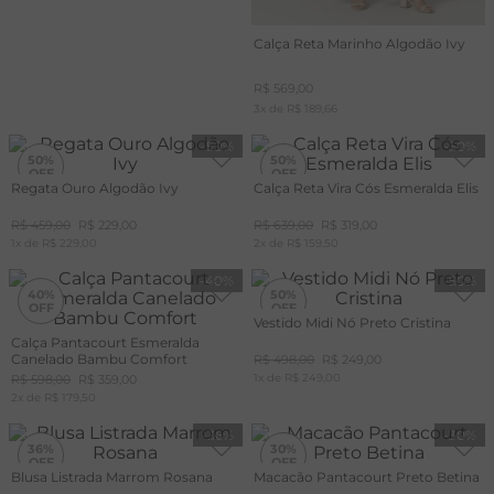
Calça Reta Marinho Algodão Ivy
R$
569
,
00
3
x de
R$
189
,
66
-
50%
-
50%
50%
50%
Regata Ouro Algodão Ivy
Calça Reta Vira Cós Esmeralda Elis
R$
459
,
00
R$
229
,
00
R$
639
,
00
R$
319
,
00
1
x de
R$
229
,
00
2
x de
R$
159
,
50
-
40%
-
50%
40%
50%
Vestido Midi Nó Preto Cristina
Calça Pantacourt Esmeralda
+20%
OFF
Canelado Bambu Comfort
R$
498
,
00
R$
249
,
00
CUPOM
MAIS20
1
x de
R$
249
,
00
R$
598
,
00
R$
359
,
00
2
x de
R$
179
,
50
-
36%
-
30%
36%
30%
Blusa Listrada Marrom Rosana
Macacão Pantacourt Preto Betina