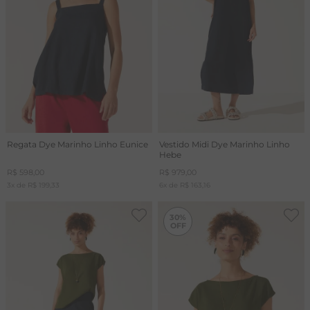
Regata Dye Marinho Linho Eunice
Vestido Midi Dye Marinho Linho
Hebe
R$
598
,
00
R$
979
,
00
3
x de
R$
199
,
33
6
x de
R$
163
,
16
-
30%
30%