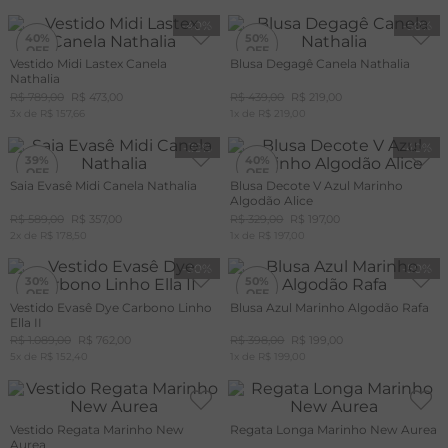
-
40%
-
50%
40%
50%
Vestido Midi Lastex Canela
Blusa Degagê Canela Nathalia
Nathalia
+20%
OFF
R$
789
,
00
R$
473
,
00
R$
439
,
00
R$
219
,
00
CUPOM
3
x de
MAIS20
R$
157
,
66
1
x de
R$
219
,
00
-
39%
-
40%
39%
40%
Saia Evasê Midi Canela Nathalia
Blusa Decote V Azul Marinho
Algodão Alice
+20%
+20%
OFF
OFF
R$
589
,
00
R$
357
,
00
R$
329
,
00
R$
197
,
00
CUPOM
CUPOM
2
x de
MAIS20
R$
178
,
50
1
x de
MAIS20
R$
197
,
00
-
30%
-
50%
30%
50%
Vestido Evasê Dye Carbono Linho
Blusa Azul Marinho Algodão Rafa
Ella II
R$
1
.
089
,
00
R$
762
,
00
R$
398
,
00
R$
199
,
00
5
x de
R$
152
,
40
1
x de
R$
199
,
00
Vestido Regata Marinho New
Regata Longa Marinho New Aurea
Aurea