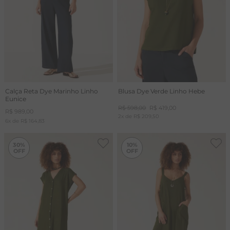
Calça Reta Dye Marinho Linho
Blusa Dye Verde Linho Hebe
Eunice
R$
598
,
00
R$
419
,
00
R$
989
,
00
2
x de
R$
209
,
50
6
x de
R$
164
,
83
-
30%
-
10%
30%
10%