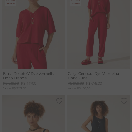
CUPOM
CUPOM
MAIS20
MAIS20
T
A
R
Blusa Decote V Dye Vermelha
Calça Cenoura Dye Vermelha
Linho Francis
Linho Gilda
R$
639
,
00
R$
447
,
00
R$
969
,
00
R$
678
,
00
2
x de
R$
223
,
50
4
x de
R$
169
,
50