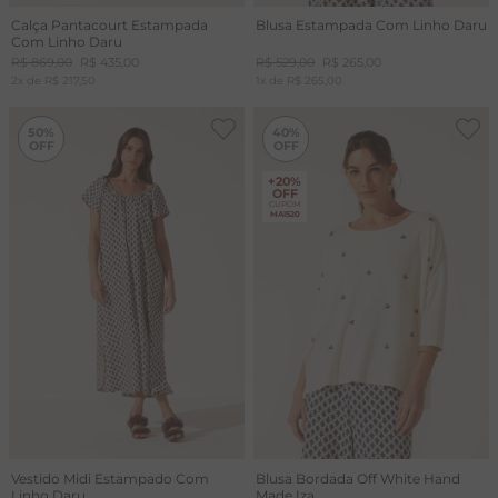
Calça Pantacourt Estampada
Blusa Estampada Com Linho Daru
Com Linho Daru
R$
869
,
00
R$
435
,
00
R$
529
,
00
R$
265
,
00
2
x de
R$
217
,
50
1
x de
R$
265
,
00
-
50%
-
40%
50%
40%
+20%
OFF
CUPOM
MAIS20
Vestido Midi Estampado Com
Blusa Bordada Off White Hand
Linho Daru
Made Iza