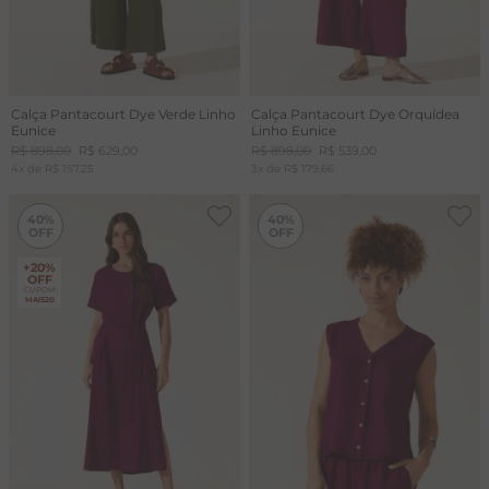
Calça Pantacourt Dye Verde Linho
Calça Pantacourt Dye Orquídea
Eunice
Linho Eunice
R$
898
,
00
R$
629
,
00
R$
898
,
00
R$
539
,
00
4
x de
R$
157
,
25
3
x de
R$
179
,
66
-
40%
-
40%
40%
40%
+20%
OFF
CUPOM
MAIS20