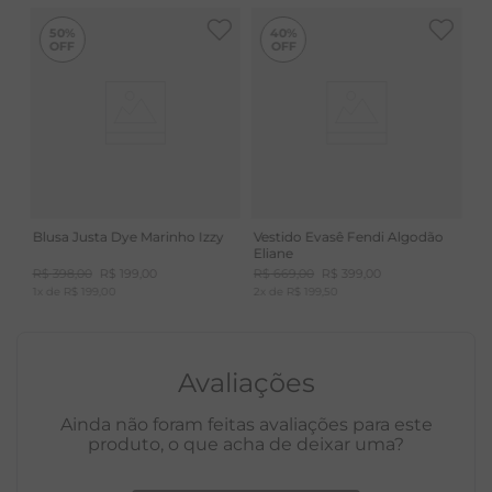
50%
40%
Blusa Justa Dye Marinho Izzy
Vestido Evasê Fendi Algodão
Eliane
R$
398
,
00
R$
199
,
00
R$
669
,
00
R$
399
,
00
1
x de
R$
199
,
00
2
x de
R$
199
,
50
Avaliações
Ainda não foram feitas avaliações para este
produto, o que acha de deixar uma?