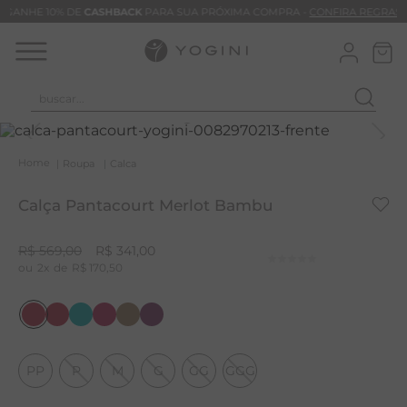
GANHE 10% DE
CASHBACK
PARA SUA PRÓXIMA COMPRA -
CONFIRA REGRAS
buscar...
T
M
Roupa
Calca
B
Calça Pantacourt Merlot Bambu
C
B
R$
569
,
00
R$
341
,
00
2
R$
170
,
50
V
B
B
M
PP
P
M
G
GG
GGG
T