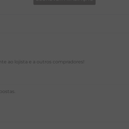
P
M
G
GG
PP
P
M
G
e ao lojista e a outros compradores!
postas.