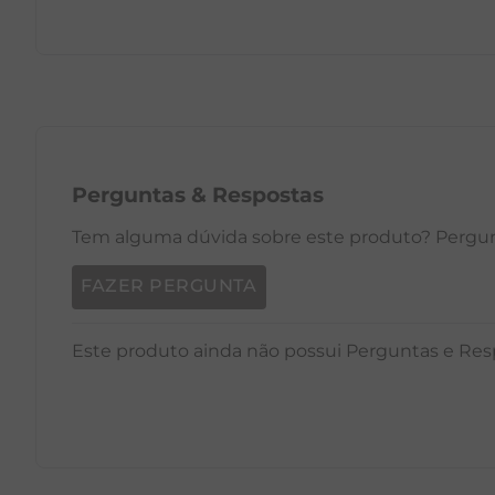
PP
P
M
G
GG
PP
Perguntas
&
Respostas
Tem alguma dúvida sobre este produto? Pergunt
FAZER PERGUNTA
Este produto ainda não possui Perguntas e Res