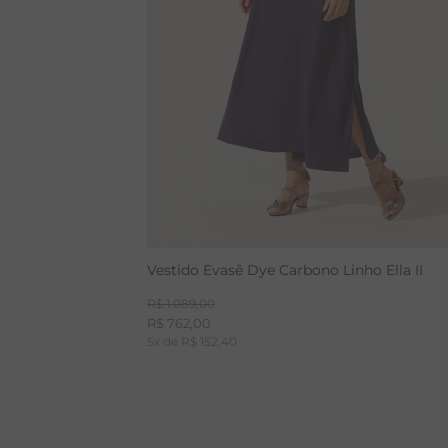
Vestido Evasê Dye Carbono Linho Ella II
R$
1
.
089
,
00
R$
762
,
00
5
x de
R$
152
,
40