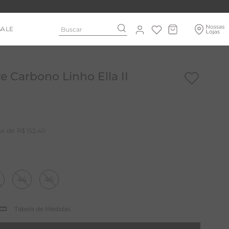
Buscar
SALE
e Carbono Linho Ella II
5
R$
152
,
40
44
46
Tabela de Medidas