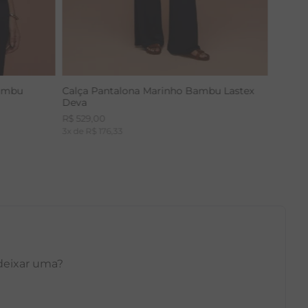
Bambu
Calça Pantalona Marinho Bambu Lastex
Deva
R$
529
,
00
3
x de
R$
176
,
33
 deixar uma?