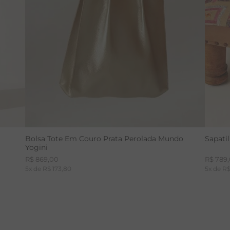
Bolsa Tote Em Couro Prata Perolada Mundo
Sapati
Yogini
R$
869
,
00
R$
789
,
5
x de
R$
173
,
80
5
x de
R