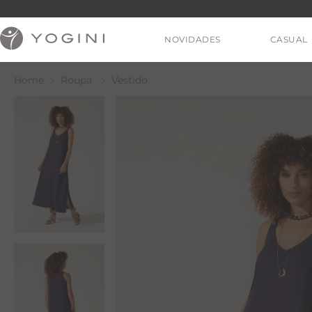
NOVIDADES
CASUAL
Roupa
Vestido
V
T