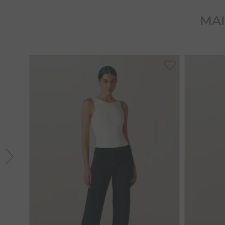
MAI
36