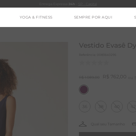
Entrega Expressa
24h
-
SP - Capital
YOGA & FITNESS
SEMPRE POR AQUI
TERMOS MAIS BUSCADOS
CALÇA
Vestido Evasê Dy
BLUSAS
Referência
:
0083640295
ESTIDOS
BAMBU
R$
762
,
00
R$
1
.
089
,
00
BARRA
MACACÃO
36
38
40
42
IE DYE
ALGODÃO
RENATA