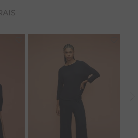
RAIS
37
38
39