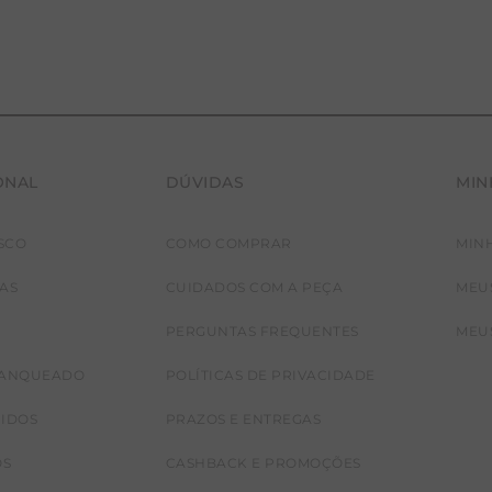
ONAL
DÚVIDAS
MIN
SCO
COMO COMPRAR
MIN
JAS
CUIDADOS COM A PEÇA
MEU
PERGUNTAS FREQUENTES
MEU
RANQUEADO
POLÍTICAS DE PRIVACIDADE
CIDOS
PRAZOS E ENTREGAS
OS
CASHBACK E PROMOÇÕES