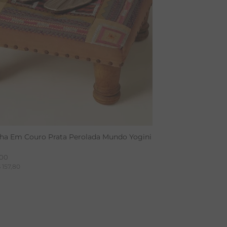
lha Em Couro Prata Perolada Mundo Yogini
00
$
157
,
80