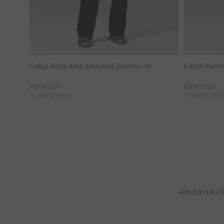
Calça Reta Azul Marinho Bambu IV
Calça Pant
R$
549
,
00
R$
569
,
00
3
x de
R$
183
,
00
3
x de
R$
189
,
Ainda não f