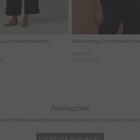
acourt Marinho Bambu
Blusa Manga Curta Marinho 
R$
359
,
00
66
2
x de
R$
179
,
50
Avaliações
oram feitas avaliações para este produto, o que acha de
ESCREVER AVALIAÇÃO