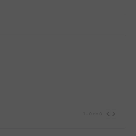
GG
PP
P
M
G
GG
1 - 0
de
0