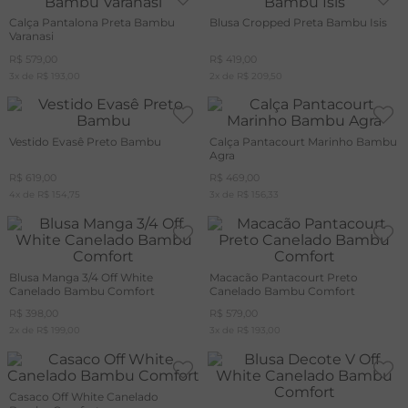
Calça Pantalona Preta Bambu
Blusa Cropped Preta Bambu Isis
Varanasi
R$
579
,
00
R$
419
,
00
3
x de
R$
193
,
00
2
x de
R$
209
,
50
Vestido Evasê Preto Bambu
Calça Pantacourt Marinho Bambu
Agra
R$
619
,
00
R$
469
,
00
4
x de
R$
154
,
75
3
x de
R$
156
,
33
Blusa Manga 3/4 Off White
Macacão Pantacourt Preto
Canelado Bambu Comfort
Canelado Bambu Comfort
R$
398
,
00
R$
579
,
00
2
x de
R$
199
,
00
3
x de
R$
193
,
00
Casaco Off White Canelado