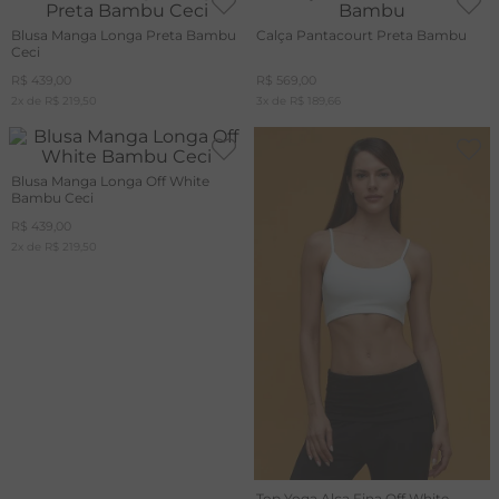
Blusa Manga Longa Preta Bambu
Calça Pantacourt Preta Bambu
Ceci
R$
439
,
00
R$
569
,
00
2
x de
R$
219
,
50
3
x de
R$
189
,
66
Blusa Manga Longa Off White
Bambu Ceci
R$
439
,
00
2
x de
R$
219
,
50
Top Yoga Alça Fina Off White