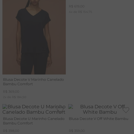
R$
619
,
00
4
x de
R$
154
,
75
Blusa Decote V Marinho Canelado
Bambu Comfort
R$
369
,
00
2
x de
R$
184
,
50
Blusa Decote U Marinho Canelado
Blusa Decote V Off White Bambu
Bambu Comfort
R$
398
,
00
R$
359
,
00