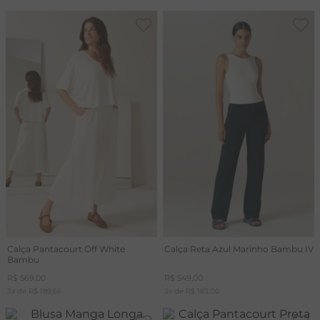
Calça Pantacourt Off White
Calça Reta Azul Marinho Bambu IV
Bambu
R$
569
,
00
R$
549
,
00
3
x de
R$
189
,
66
3
x de
R$
183
,
00