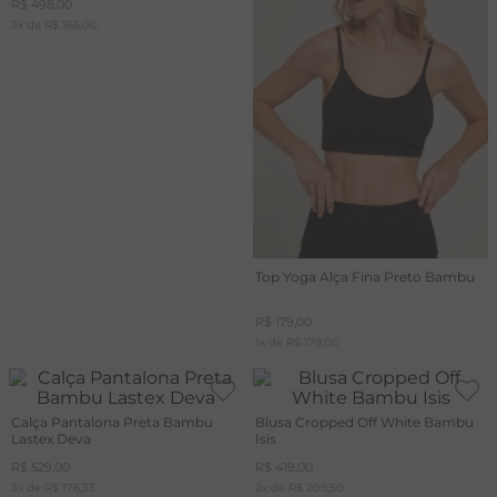
R$
498
,
00
3
x de
R$
166
,
00
A
R
C
Top Yoga Alça Fina Preto Bambu
R$
179
,
00
1
x de
R$
179
,
00
Calça Pantalona Preta Bambu
Blusa Cropped Off White Bambu
Lastex Deva
Isis
R$
529
,
00
R$
419
,
00
3
x de
R$
176
,
33
2
x de
R$
209
,
50