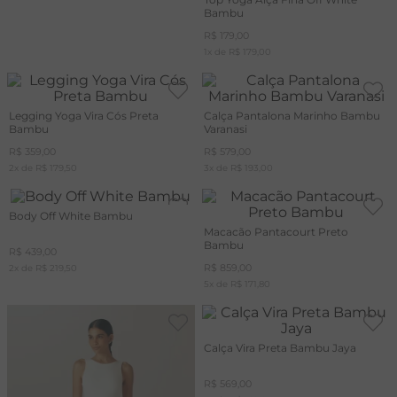
Bambu
R$
179
,
00
1
x de
R$
179
,
00
Legging Yoga Vira Cós Preta
Calça Pantalona Marinho Bambu
Bambu
Varanasi
R$
359
,
00
R$
579
,
00
2
x de
R$
179
,
50
3
x de
R$
193
,
00
Body Off White Bambu
Macacão Pantacourt Preto
Bambu
R$
439
,
00
R$
859
,
00
2
x de
R$
219
,
50
5
x de
R$
171
,
80
Calça Vira Preta Bambu Jaya
R$
569
,
00