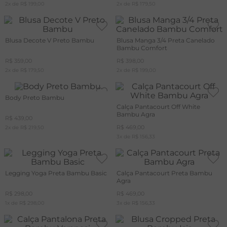
2
x de
R$
199
,
00
2
x de
R$
179
,
50
Blusa Decote V Preto Bambu
Blusa Manga 3/4 Preta Canelado
Bambu Comfort
R$
359
,
00
R$
398
,
00
2
x de
R$
179
,
50
2
x de
R$
199
,
00
Body Preto Bambu
Calça Pantacourt Off White
Bambu Agra
R$
439
,
00
R$
469
,
00
2
x de
R$
219
,
50
3
x de
R$
156
,
33
Legging Yoga Preta Bambu Basic
Calça Pantacourt Preta Bambu
Agra
R$
298
,
00
R$
469
,
00
1
x de
R$
298
,
00
3
x de
R$
156
,
33