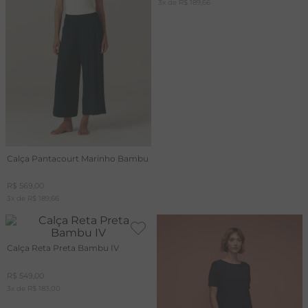
3
x de
R$
189
,
66
Calça Pantacourt Marinho Bambu
R$
569
,
00
3
x de
R$
189
,
66
Calça Reta Preta Bambu IV
R$
549
,
00
3
x de
R$
183
,
00