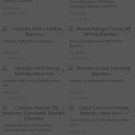
Bambu Comfort
Blusa Decote V Off White
Canelado Bambu Comfort
R$
569
,
00
R$
369
,
00
3
x de
R$
189
,
66
2
x de
R$
184
,
50
Vestido Preto Malha Bambu
Blusa Manga Curta Off White
Bambu
R$
498
,
00
R$
359
,
00
3
x de
R$
166
,
00
2
x de
R$
179
,
50
Vestido Midi Preto Bambu New
Vestido Evasê Marinho Bambu
Isis
R$
619
,
00
R$
619
,
00
4
x de
R$
154
,
75
4
x de
R$
154
,
75
Calça Cenoura Preta Bambu New
Arvi
Casaco Manga 7/8 Marinho
Canelado Bambu Comfort
R$
529
,
00