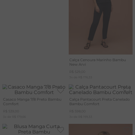
Calça Cenoura Marinho Bambu
New Arvi
R$
529
,
00
3
x de
R$
176
,
33
Casaco Manga 7/8 Preto Bambu
Calça Pantacourt Preta Canelado
Comfort
Bambu Comfort
R$
539
,
00
R$
598
,
00
3
x de
R$
179
,
66
3
x de
R$
199
,
33