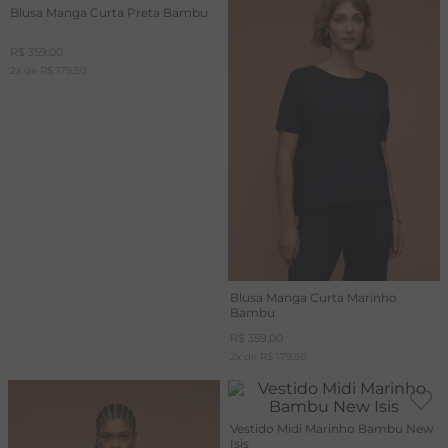
Blusa Manga Curta Preta Bambu
R$
359
,
00
2
x de
R$
179
,
50
Blusa Manga Curta Marinho
Bambu
R$
359
,
00
2
x de
R$
179
,
50
Vestido Midi Marinho Bambu New
Isis