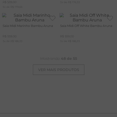
R$
539
,
00
3
x de
R$
176
,
33
3
x de
R$
179
,
66
Saia Midi Marinho Bambu Aruna
Saia Midi Off White Bambu Aruna
R$
559
,
00
R$
559
,
00
3
x de
R$
186
,
33
3
x de
R$
186
,
33
Mostrando
48 de 55