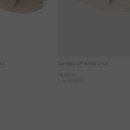
CALÇA BAMBU
nus
Sandália Off White Linus
R$
198
,
00
1
x de
R$
198
,
00