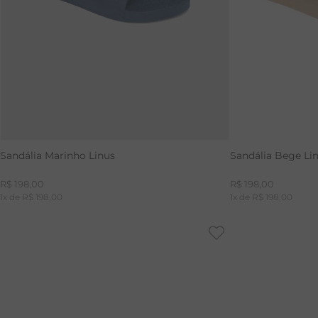
Sandália Marinho Linus
Sandália Bege Li
R$
198
,
00
R$
198
,
00
1
x de
R$
198
,
00
1
x de
R$
198
,
00