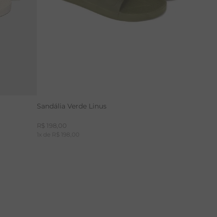
Sandália Verde Linus
R$
198
,
00
1
x de
R$
198
,
00