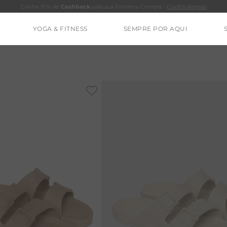
Ganhe 10% de
Cashback
para sua Próxima Compra -
Confira Regras
YOGA & FITNESS
SEMPRE POR AQUI
TERMOS MAIS BUSCADOS
CALÇA
BLUSAS
ESTIDOS
BAMBU
BARRA
MACACÃO
IE DYE
ALGODÃO
RENATA