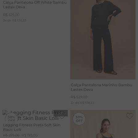
Calça Pantalona Off White Bambu
Lastex Deva
R$
529
,
00
3
x de
R$
176
,
33
Calça Pantalona Marinho Bambu
Lastex Deva
R$
529
,
00
3
x de
R$
176
,
33
-
30%
-
30%
30%
30%
Legging Fitness Preta Soft Skin
Basic Lolli
R$
279
,
00
R$
195
,
00