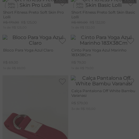
-
30%
-
30%
30%
30%
Short Fitness Preto Soft Skin Pro
Short Fitness Preto Soft Skin Basic
Lolli
Lolli
R$
179
,
00
R$
125
,
00
R$
189
,
00
R$
132
,
00
1
x de
R$
125
,
00
1
x de
R$
132
,
00
Bloco Para Yoga Azul Claro
Cinto Para Yoga Azul Marinho
183X38Cm
R$
69
,
00
R$
79
,
00
1
x de
R$
69
,
00
1
x de
R$
79
,
00
Calça Pantalona Off White Bambu
Varanasi
R$
579
,
00
3
x de
R$
193
,
00