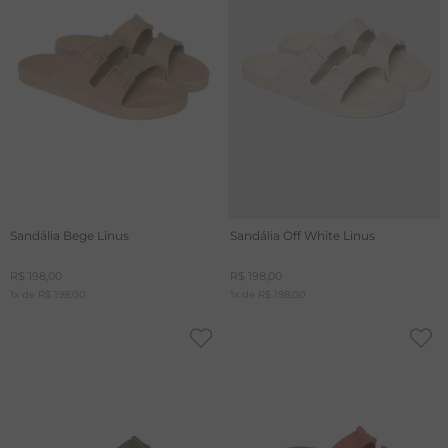
Sandália Bege Linus
Sandália Off White Linus
R$
198
,
00
R$
198
,
00
1
x de
R$
198
,
00
1
x de
R$
198
,
00