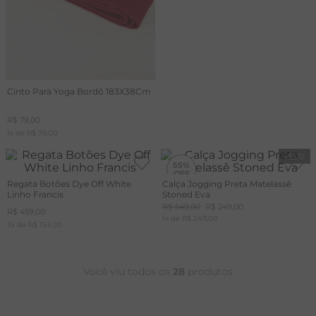
Cinto Para Yoga Bordô 183X38Cm
R$
79
,
00
1
x de
R$
79
,
00
-
55%
55%
Regata Botões Dye Off White
Calça Jogging Preta Matelassê
Linho Francis
Stoned Eva
R$
549
,
00
R$
249
,
00
R$
459
,
00
1
x de
R$
249
,
00
3
x de
R$
153
,
00
Você viu todos os
28
produtos