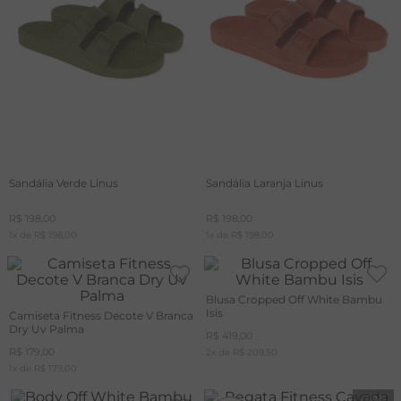
Sandália Verde Linus
Sandália Laranja Linus
R$
198
,
00
R$
198
,
00
1
x de
R$
198
,
00
1
x de
R$
198
,
00
Blusa Cropped Off White Bambu
Isis
Camiseta Fitness Decote V Branca
Dry Uv Palma
R$
419
,
00
R$
179
,
00
2
x de
R$
209
,
50
1
x de
R$
179
,
00
-
30%