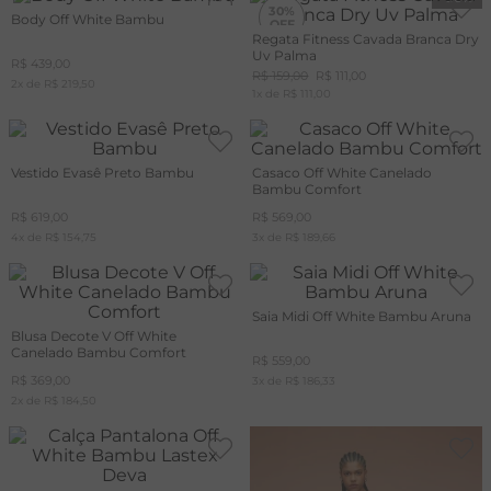
30%
Body Off White Bambu
Regata Fitness Cavada Branca Dry
Uv Palma
R$
439
,
00
R$
159
,
00
R$
111
,
00
2
x de
R$
219
,
50
1
x de
R$
111
,
00
Vestido Evasê Preto Bambu
Casaco Off White Canelado
Bambu Comfort
R$
619
,
00
R$
569
,
00
4
x de
R$
154
,
75
3
x de
R$
189
,
66
Saia Midi Off White Bambu Aruna
Blusa Decote V Off White
Canelado Bambu Comfort
R$
559
,
00
R$
369
,
00
3
x de
R$
186
,
33
2
x de
R$
184
,
50