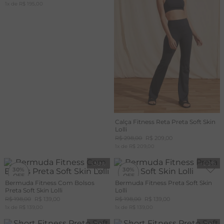
1
x de
R$
195
,
00
Calça Fitness Reta Preta Soft Skin
Lolli
R$
298
,
00
R$
209
,
00
1
x de
R$
209
,
00
-
30%
-
30%
30%
30%
Bermuda Fitness Com Bolsos
Bermuda Fitness Preta Soft Skin
Preta Soft Skin Lolli
Lolli
R$
198
,
00
R$
139
,
00
R$
198
,
00
R$
139
,
00
1
x de
R$
139
,
00
1
x de
R$
139
,
00