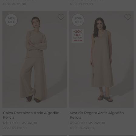
1
x de
R$
219
,
00
1
x de
R$
179
,
00
T
-
40%
-
50%
A
40%
50%
R
+20%
OFF
CUPOM
MAIS20
Calça Pantalona Areia Algodão
Vestido Regata Areia Algodão
Felícia
Felícia
R$
569
,
00
R$
341
,
00
R$
498
,
00
R$
249
,
00
2
x de
R$
170
,
50
1
x de
R$
249
,
00