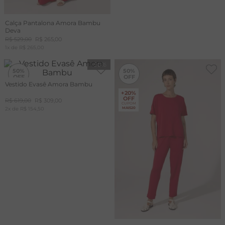
Calça Pantalona Amora Bambu
Deva
R$
529
,
00
R$
265
,
00
1
x de
R$
265
,
00
-
50%
-
50%
50%
50%
Vestido Evasê Amora Bambu
+20%
+20%
OFF
OFF
R$
619
,
00
R$
309
,
00
CUPOM
CUPOM
2
x de
MAIS20
R$
154
,
50
MAIS20