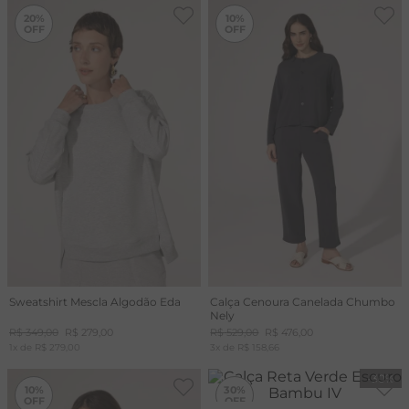
-
20%
-
10%
20%
10%
Sweatshirt Mescla Algodão Eda
Calça Cenoura Canelada Chumbo
Nely
R$
349
,
00
R$
279
,
00
R$
529
,
00
R$
476
,
00
1
x de
R$
279
,
00
3
x de
R$
158
,
66
-
10%
-
30%
10%
30%