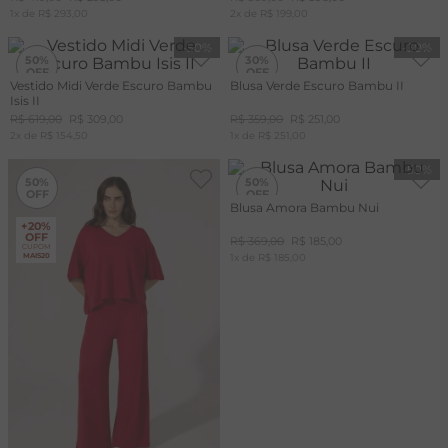
1
x de
R$
293
,
00
2
x de
R$
199
,
00
-
50%
-
30%
50%
30%
Vestido Midi Verde Escuro Bambu
Blusa Verde Escuro Bambu II
Isis II
R$
619
,
00
R$
309
,
00
R$
359
,
00
R$
251
,
00
2
x de
R$
154
,
50
1
x de
R$
251
,
00
-
50%
-
50%
50%
50%
Blusa Amora Bambu Nui
+20%
+20%
OFF
OFF
R$
369
,
00
R$
185
,
00
CUPOM
CUPOM
MAIS20
1
x de
MAIS20
R$
185
,
00