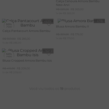
Calça Cenoura Amora Bambu
New Arvi
R$
529
,
00
R$
265
,
00
1
x de
R$
265
,
00
-
50%
-
50%
50%
50%
Blusa Amora Bambu II
Calça Pantacourt Amora Bambu
R$
359
,
00
R$
179
,
00
+20%
OFF
1
x de
R$
179
,
00
R$
569
,
00
R$
285
,
00
CUPOM
1
x de
MAIS20
R$
285
,
00
-
50%
50%
Blusa Cropped Amora Bambu Isis
+20%
OFF
R$
419
,
00
R$
209
,
00
CUPOM
1
x de
MAIS20
R$
209
,
00
Você viu todos os
19
produtos