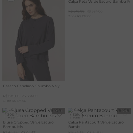
Calça Reta Verde Escuro Bambu IV
R$
549
,
00
R$
384
,
00
2
x de
R$
192
,
00
Casaco Canelado Chumbo Nely
R$
649
,
00
R$
584
,
00
3
x de
R$
194
,
66
-
30%
-
30%
30%
30%
Blusa Cropped Verde Escuro
Calça Pantacourt Verde Escuro
Bambu Isis
Bambu
R$
419
,
00
R$
293
,
00
R$
569
,
00
R$
398
,
00