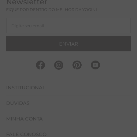
Newsletter
FIQUE POR DENTRO DO MELHOR DA YOGINI
ENVIAR
INSTITUCIONAL
DÚVIDAS
FALE CONOSCO
MINHA CONTA
NOSSAS LOJAS
COMO COMPRAR
EVENTOS
FALE CONOSCO
CUIDADOS COM A PEÇA
MINHA CONTA