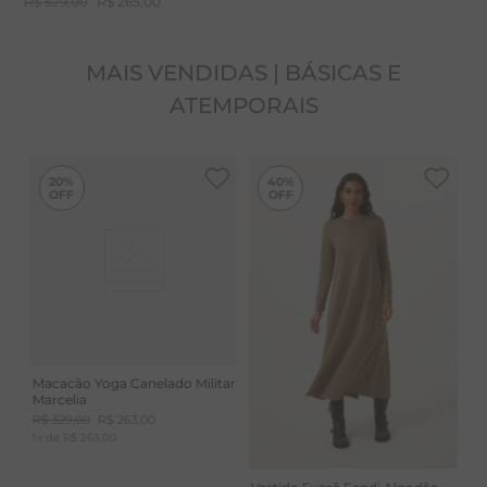
R$
529
,
00
R$
265
,
00
MAIS VENDIDAS | BÁSICAS E
ATEMPORAIS
-
40%
20%
40%
Macacão Yoga Canelado Militar
Marcelia
R$
329
,
00
R$
263
,
00
1
x de
R$
263
,
00