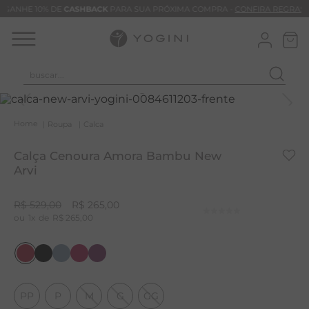
GANHE 10% DE
CASHBACK
PARA SUA PRÓXIMA COMPRA -
CONFIRA REGRAS
buscar...
T
M
Roupa
Calca
B
Calça Cenoura Amora Bambu New
C
Arvi
C
R$
529
,
00
R$
265
,
00
B
1
R$
265
,
00
V
B
M
PP
P
M
G
GG
B