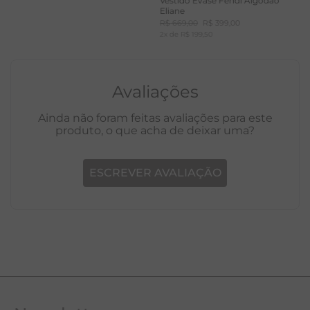
Vestido Evasê Fendi Algodão
Eliane
R$
669
,
00
R$
399
,
00
2
x de
R$
199
,
50
Avaliações
Ainda não foram feitas avaliações para este
produto, o que acha de deixar uma?
ESCREVER AVALIAÇÃO