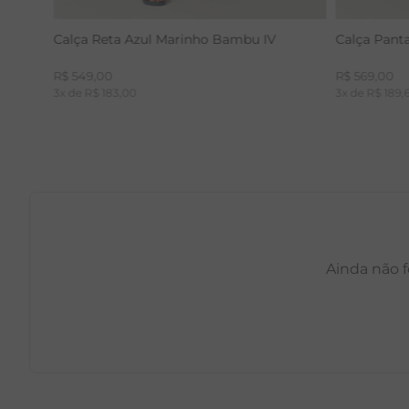
Calça Reta Azul Marinho Bambu IV
Calça Pant
R$
549
,
00
R$
569
,
00
3
x de
R$
183
,
00
3
x de
R$
189
,
Ainda não f
PP
P
M
G
GG
PP