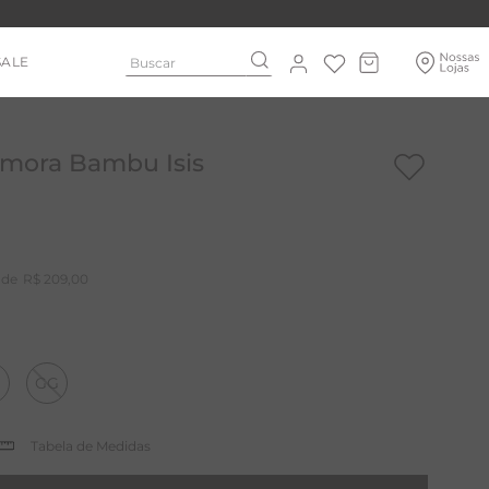
Buscar
SALE
mora Bambu Isis
R$
209
,
00
GG
Tabela de Medidas