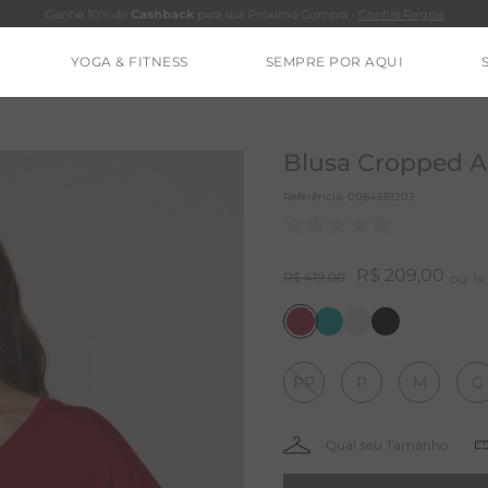
Ganhe 10% de
Cashback
para sua Próxima Compra -
Confira Regras
YOGA & FITNESS
SEMPRE POR AQUI
TERMOS MAIS BUSCADOS
CALÇA
Blusa Cropped A
BLUSAS
Referência
:
0084561203
ESTIDOS
BAMBU
R$
209
,
00
R$
419
,
00
1
MACACÃO
BARRA
PP
P
M
G
IE DYE
ALGODÃO
RENATA