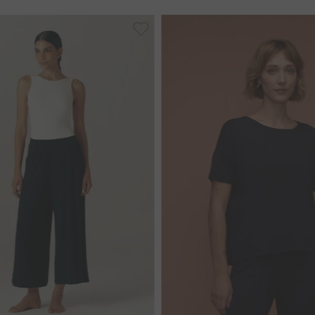
P
M
G
GG
PP
GG