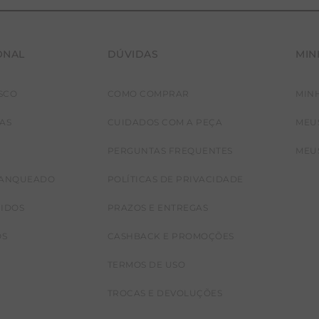
ONAL
DÚVIDAS
MIN
SCO
COMO COMPRAR
MIN
JAS
CUIDADOS COM A PEÇA
MEU
PERGUNTAS FREQUENTES
MEU
RANQUEADO
POLÍTICAS DE PRIVACIDADE
CIDOS
PRAZOS E ENTREGAS
OS
CASHBACK E PROMOÇÕES
TERMOS DE USO
TROCAS E DEVOLUÇÕES