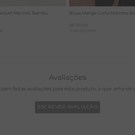
acourt Marinho Bambu
Blusa Manga Curta Marinho 
R$
359
,
00
66
2
x de
R$
179
,
50
Avaliações
oram feitas avaliações para este produto, o que acha de
ESCREVER AVALIAÇÃO
P
M
G
GG
PP
P
M
G