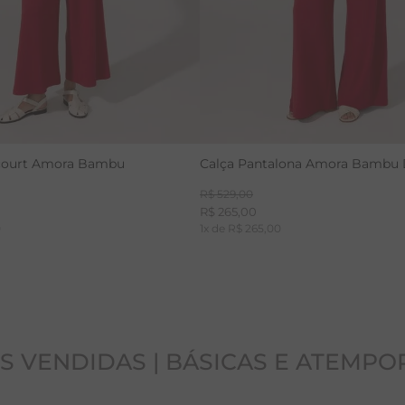
court Amora Bambu
Calça Pantalona Amora Bambu
R$
529
,
00
R$
265
,
00
0
1
x de
R$
265
,
00
S VENDIDAS | BÁSICAS E ATEMPO