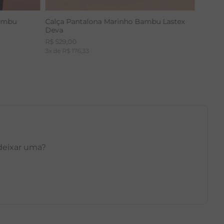
Bambu
Calça Pantalona Marinho Bambu Lastex
Deva
R$
529
,
00
3
x de
R$
176
,
33
 deixar uma?
GG
PP
P
M
G
GG