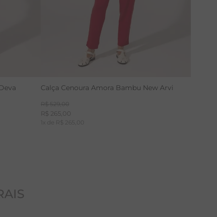
 Deva
Calça Cenoura Amora Bambu New Arvi
R$
529
,
00
R$
265
,
00
1
x de
R$
265
,
00
RAIS