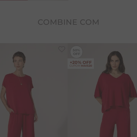
hipoalergênico.
Cuidados: Recomendamos g
pendurada.
COMBINE COM
-
50%
50%
+20% OFF
CUPOM
MAIS20