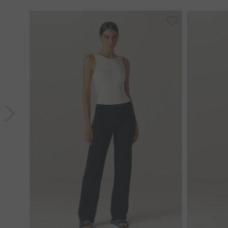
P
M
G
PP