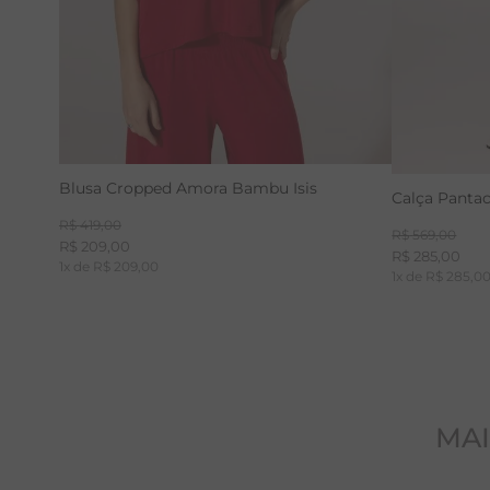
Blusa Cropped Amora Bambu Isis
Calça Panta
R$
419
,
00
R$
569
,
00
R$
209
,
00
R$
285
,
00
1
x de
R$
209
,
00
1
x de
R$
285
,
0
MAI