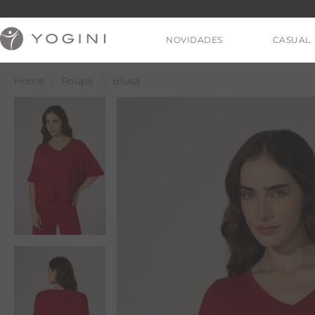
NOVIDADES
CASUAL
Roupa
Blusa
V
T