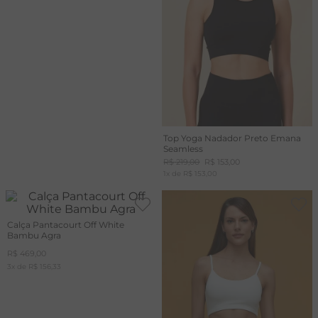
Top Yoga Nadador Preto Emana
Seamless
R$
219
,
00
R$
153
,
00
1
x de
R$
153
,
00
Calça Pantacourt Off White
Bambu Agra
R$
469
,
00
3
x de
R$
156
,
33