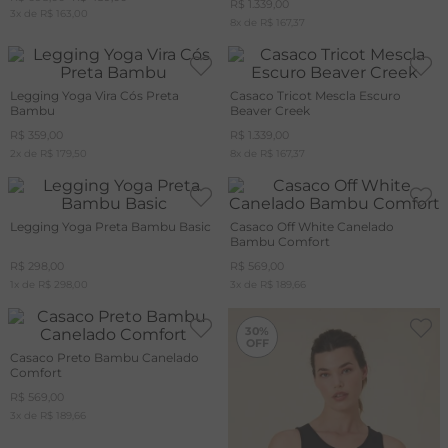
R$
1
.
339
,
00
CUPOM
3
x de
MAIS20
R$
163
,
00
8
x de
R$
167
,
37
T
A
Legging Yoga Vira Cós Preta
Casaco Tricot Mescla Escuro
R
Bambu
Beaver Creek
R$
359
,
00
R$
1
.
339
,
00
2
x de
R$
179
,
50
8
x de
R$
167
,
37
Legging Yoga Preta Bambu Basic
Casaco Off White Canelado
Bambu Comfort
R$
298
,
00
R$
569
,
00
1
x de
R$
298
,
00
3
x de
R$
189
,
66
-
30%
30%
Casaco Preto Bambu Canelado
Comfort
R$
569
,
00
3
x de
R$
189
,
66