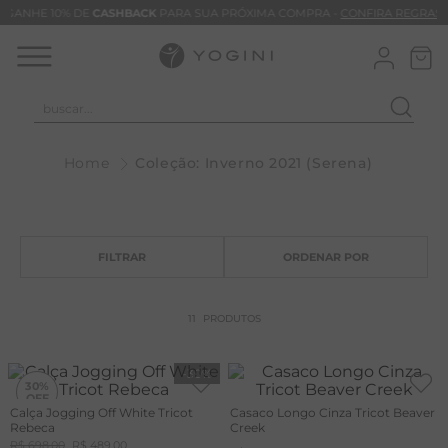
GANHE 10% DE
CASHBACK
PARA SUA PRÓXIMA COMPRA -
CONFIRA REGRAS
buscar...
T
Coleção: Inverno 2021 (Serena)
M
B
C
C
B
11
PRODUTOS
V
B
-
30%
30%
B
Calça Jogging Off White Tricot
Casaco Longo Cinza Tricot Beaver
Rebeca
Creek
+20%
M
OFF
R$
698
,
00
R$
489
,
00