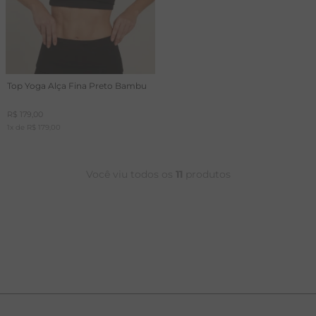
Top Yoga Alça Fina Preto Bambu
R$
179
,
00
1
x de
R$
179
,
00
Você viu todos os
11
produtos