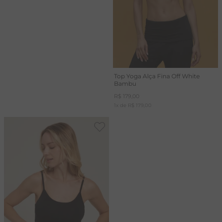
Top Yoga Alça Fina Off White
Bambu
R$
179
,
00
1
x de
R$
179
,
00