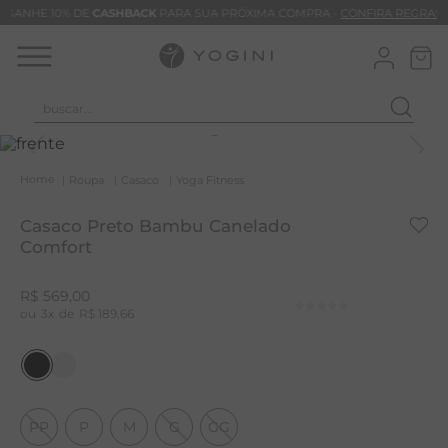
GANHE 10% DE
CASHBACK
PARA SUA PRÓXIMA COMPRA -
CONFIRA REGRAS
buscar...
T
M
Roupa
Casaco
Yoga Fitness
B
Casaco Preto Bambu Canelado
C
Comfort
C
R$
569
,
00
B
3
R$
189
,
66
V
B
B
PP
P
M
G
GG
M