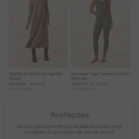
Vestido Evasê Fendi Algodão
Macacão Yoga Canelado Militar
Eliane
Marcelia
R$
669
,
00
R$
399
,
00
R$
329
,
00
R$
263
,
00
2
x de
R$
199
,
50
1
x de
R$
263
,
00
Avaliações
Ainda não foram feitas avaliações para este