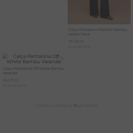
Calça Pantalona Marinho Bambu
Lastex Deva
R$
529
,
00
3
x de
R$
176
,
33
Calça Pantalona Off White Bambu
Varanasi
R$
579
,
00
3
x de
R$
193
,
00
Você viu todos os
15
produtos