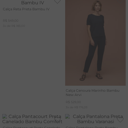
Calça Reta Preta Bambu IV
R$
549
,
00
3
x de
R$
183
,
00
Calça Cenoura Marinho Bambu
New Arvi
R$
529
,
00
3
x de
R$
176
,
33
Calça Pantacourt Preta Canelado
Calça Pantalona Preta Bambu