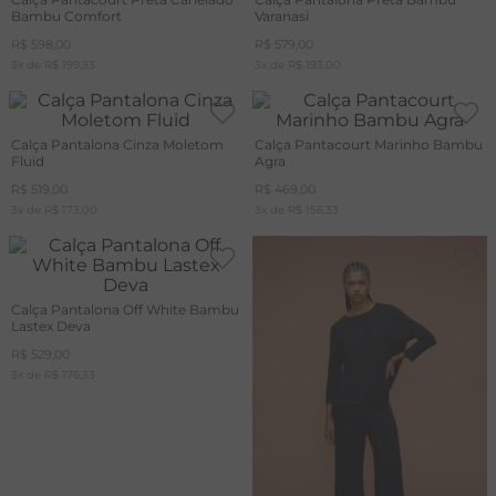
Bambu Comfort
Varanasi
R$
598
,
00
R$
579
,
00
3
x de
R$
199
,
33
3
x de
R$
193
,
00
Calça Pantalona Cinza Moletom
Calça Pantacourt Marinho Bambu
Fluid
Agra
R$
519
,
00
R$
469
,
00
3
x de
R$
173
,
00
3
x de
R$
156
,
33
Calça Pantalona Off White Bambu
Lastex Deva
R$
529
,
00
3
x de
R$
176
,
33