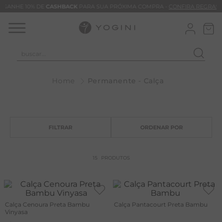
GANHE 10% DE
CASHBACK
PARA SUA PRÓXIMA COMPRA -
CONFIRA REGRAS
buscar...
T
Permanente - Calça
M
B
C
B
V
15
PRODUTOS
B
B
M
Calça Cenoura Preta Bambu
Calça Pantacourt Preta Bambu
Vinyasa
T