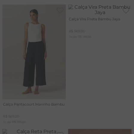
Calça Vira Preta Bambu Jaya
R$
569
,
00
3
x de
R$
189
,
66
Calça Pantacourt Marinho Bambu
R$
569
,
00
3
x de
R$
189
,
66