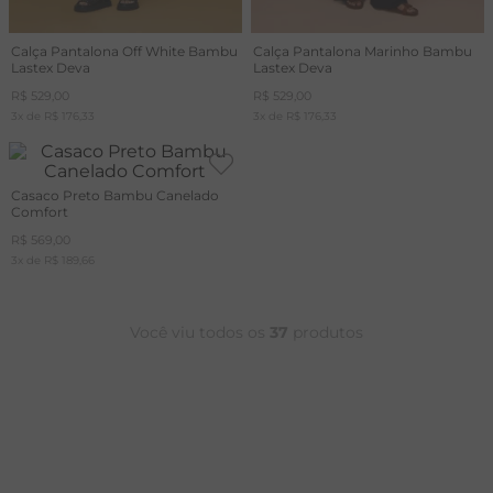
Calça Pantalona Off White Bambu
Calça Pantalona Marinho Bambu
Lastex Deva
Lastex Deva
R$
529
,
00
R$
529
,
00
3
x de
R$
176
,
33
3
x de
R$
176
,
33
Casaco Preto Bambu Canelado
Comfort
R$
569
,
00
3
x de
R$
189
,
66
Você viu todos os
37
produtos