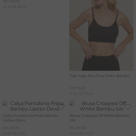
R$
498
,
00
3
x de
R$
166
,
00
T
A
R
Top Yoga Alça Fina Preto Bambu
R$
179
,
00
1
x de
R$
179
,
00
Calça Pantalona Preta Bambu
Blusa Cropped Off White Bambu
Lastex Deva
Isis
R$
529
,
00
R$
419
,
00
3
x de
R$
176
,
33
2
x de
R$
209
,
50