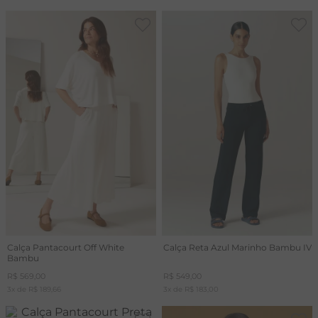
Calça Pantacourt Off White
Calça Reta Azul Marinho Bambu IV
Bambu
R$
569
,
00
R$
549
,
00
3
x de
R$
189
,
66
3
x de
R$
183
,
00