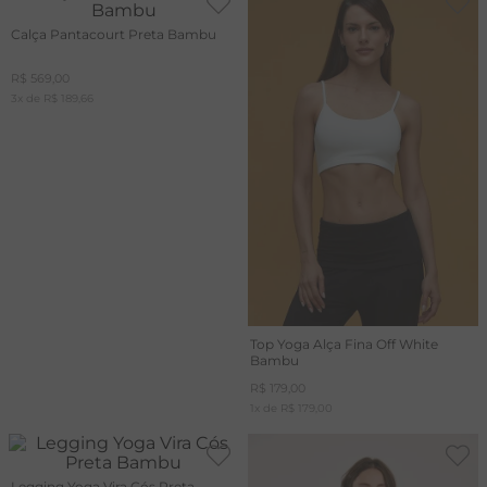
Calça Pantacourt Preta Bambu
R$
569
,
00
3
x de
R$
189
,
66
Top Yoga Alça Fina Off White
Bambu
R$
179
,
00
1
x de
R$
179
,
00
Legging Yoga Vira Cós Preta