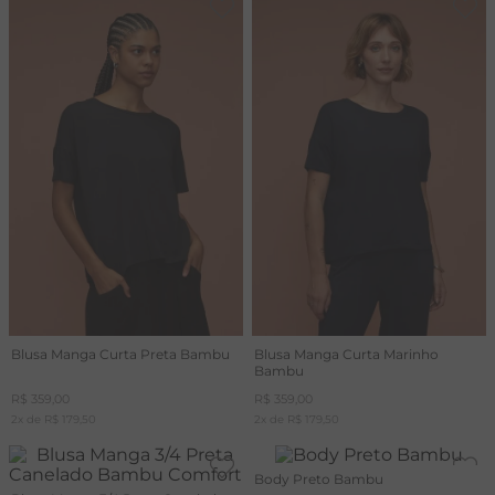
Blusa Manga Curta Preta Bambu
Blusa Manga Curta Marinho
Bambu
R$
359
,
00
R$
359
,
00
2
x de
R$
179
,
50
2
x de
R$
179
,
50
Body Preto Bambu