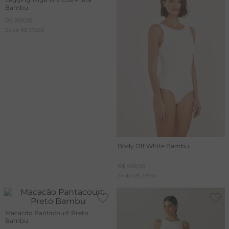
Bambu
R$
359
,
00
2
x de
R$
179
,
50
Body Off White Bambu
R$
439
,
00
2
x de
R$
219
,
50
Macacão Pantacourt Preto
Bambu