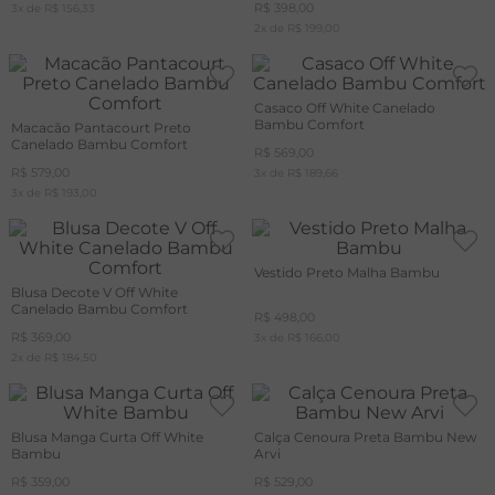
R$
398
,
00
3
x de
R$
156
,
33
2
x de
R$
199
,
00
Casaco Off White Canelado
Bambu Comfort
Macacão Pantacourt Preto
Canelado Bambu Comfort
R$
569
,
00
R$
579
,
00
3
x de
R$
189
,
66
3
x de
R$
193
,
00
Vestido Preto Malha Bambu
Blusa Decote V Off White
Canelado Bambu Comfort
R$
498
,
00
R$
369
,
00
3
x de
R$
166
,
00
2
x de
R$
184
,
50
Blusa Manga Curta Off White
Calça Cenoura Preta Bambu New
Bambu
Arvi
R$
359
,
00
R$
529
,
00