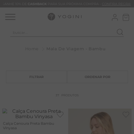
GANHE 10% DE
CASHBACK
PARA SUA PRÓXIMA COMPRA -
CONFIRA REGRAS
buscar...
T
Mala De Viagem - Bambu
M
B
C
C
B
37
PRODUTOS
V
B
B
Calça Cenoura Preta Bambu
Vinyasa
M