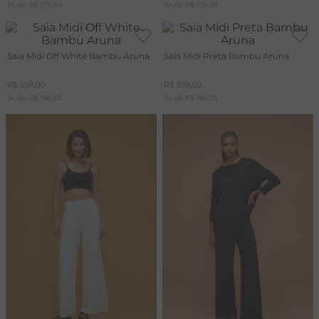
2
x de
R$
179
,
50
3
x de
R$
176
,
33
Saia Midi Off White Bambu Aruna
Saia Midi Preta Bambu Aruna
R$
559
,
00
R$
559
,
00
3
x de
R$
186
,
33
3
x de
R$
186
,
33