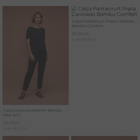
Calça Pantacourt Preta Canelado
Bambu Comfort
R$
598
,
00
3
x de
R$
199
,
33
Calça Cenoura Marinho Bambu
New Arvi
R$
529
,
00
3
x de
R$
176
,
33