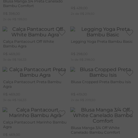
Blusa Manga 3/4 Preta Canelado
Bambu Comfort
R$
439
,
00
R$
398
,
00
2
x de
R$
219
,
50
2
x de
R$
199
,
00
Calça Pantacourt Off White
Legging Yoga Preta Bambu Basic
Bambu Agra
R$
469
,
00
R$
298
,
00
3
x de
R$
156
,
33
1
x de
R$
298
,
00
Calça Pantacourt Preta Bambu
Blusa Cropped Preta Bambu Isis
Agra
R$
469
,
00
R$
419
,
00
3
x de
R$
156
,
33
2
x de
R$
209
,
50
Calça Pantacourt Marinho Bambu
Agra
Blusa Manga 3/4 Off White
Canelado Bambu Comfort
R$
469
,
00