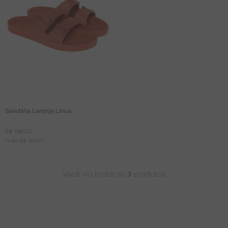
Sandália Laranja Linus
R$
198
,
00
1
x de
R$
198
,
00
Você viu todos os
3
produtos