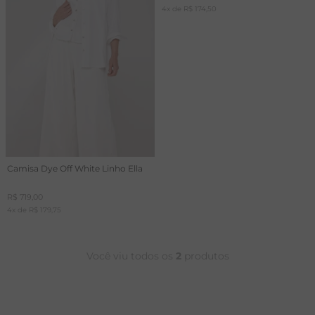
4
x de
R$
174
,
50
A
R
C
Camisa Dye Off White Linho Ella
R$
719
,
00
4
x de
R$
179
,
75
Você viu todos os
2
produtos