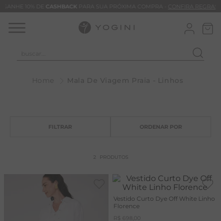
GANHE 10% DE
CASHBACK
PARA SUA PRÓXIMA COMPRA -
CONFIRA REGRAS
buscar...
T
Mala De Viagem Praia - Linhos
M
B
C
B
V
2
PRODUTOS
B
M
Vestido Curto Dye Off White Linho
B
Florence
T
R$
698
,
00