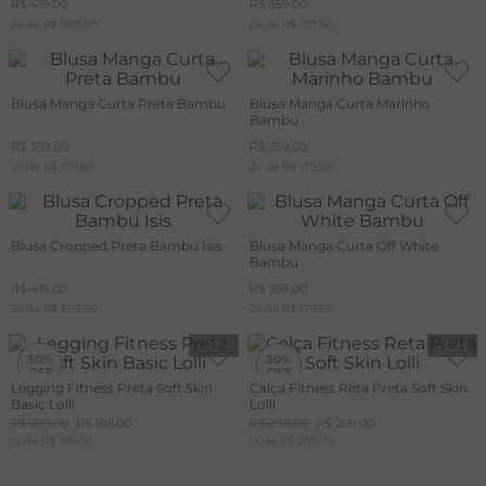
R$
419
,
00
R$
359
,
00
2
x de
R$
209
,
50
2
x de
R$
179
,
50
A
R
Blusa Manga Curta Preta Bambu
Blusa Manga Curta Marinho
C
Bambu
R$
359
,
00
R$
359
,
00
2
x de
R$
179
,
50
2
x de
R$
179
,
50
Blusa Cropped Preta Bambu Isis
Blusa Manga Curta Off White
Bambu
R$
419
,
00
R$
359
,
00
2
x de
R$
209
,
50
2
x de
R$
179
,
50
-
30%
-
30%
30%
30%
Legging Fitness Preta Soft Skin
Calça Fitness Reta Preta Soft Skin
Basic Lolli
Lolli
R$
279
,
00
R$
195
,
00
R$
298
,
00
R$
209
,
00
1
x de
R$
195
,
00
1
x de
R$
209
,
00