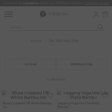
GANHE 10% DE
CASHBACK
PARA SUA PRÓXIMA COMPRA -
CONFIRA REGRAS
buscar...
T
De 260 Até 399
M
B
C
B
V
8
PRODUTOS
B
B
M
Blusa Cropped Off White Bambu
Legging Yoga Vira Cós Preta
Isis
Bambu
T