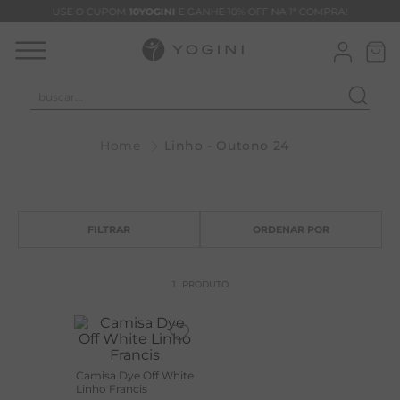
USE O CUPOM
10YOGINI
E GANHE 10% OFF NA 1ª COMPRA!
buscar...
T
Linho - Outono 24
M
B
C
B
V
1
PRODUTO
B
M
B
Camisa Dye Off White
Linho Francis
T