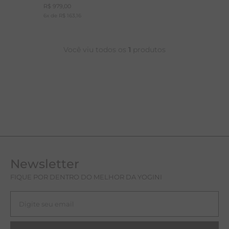
R$
979
,
00
A
6
x de
R$
163
,
16
R
Você viu todos os
1
produtos
C
Newsletter
FIQUE POR DENTRO DO MELHOR DA YOGINI