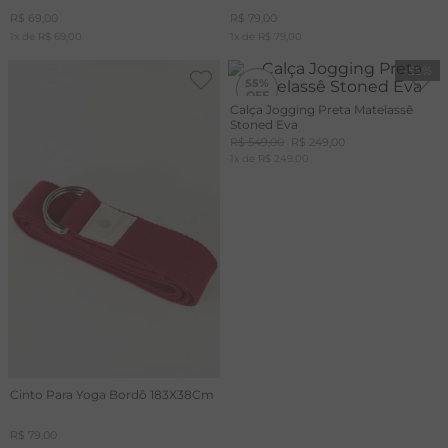
R$
69
,
00
R$
79
,
00
1
x de
R$
69
,
00
1
x de
R$
79
,
00
-
55%
55%
Calça Jogging Preta Matelassê
Stoned Eva
R$
549
,
00
R$
249
,
00
1
x de
R$
249
,
00
Cinto Para Yoga Bordô 183X38Cm
R$
79
,
00