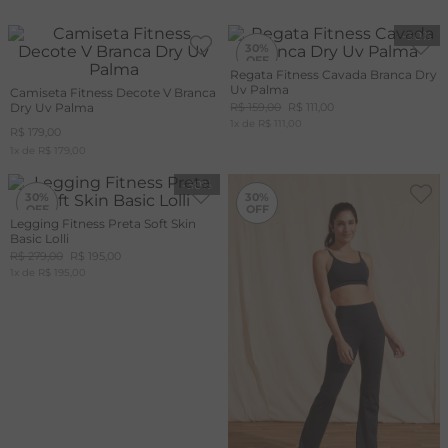
A
-
30%
30%
R
Regata Fitness Cavada Branca Dry
Uv Palma
Camiseta Fitness Decote V Branca
C
Dry Uv Palma
R$
159
,
00
R$
111
,
00
1
x de
R$
111
,
00
R$
179
,
00
1
x de
R$
179
,
00
-
30%
-
30%
30%
30%
Legging Fitness Preta Soft Skin
Basic Lolli
R$
279
,
00
R$
195
,
00
1
x de
R$
195
,
00