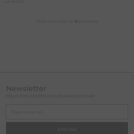
1
x de
R$
79
,
00
Você viu todos os
12
produtos
Newsletter
FIQUE POR DENTRO DO MELHOR DA YOGINI
ENVIAR