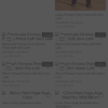
Calça Fitness Reta Preta Soft Skin
Lolli
R$
298
,
00
R$
209
,
00
1
x de
R$
209
,
00
-
30%
-
30%
30%
30%
Bermuda Fitness Com Bolsos
Bermuda Fitness Preta Soft Skin
Preta Soft Skin Lolli
Lolli
R$
198
,
00
R$
139
,
00
R$
198
,
00
R$
139
,
00
1
x de
R$
139
,
00
1
x de
R$
139
,
00
-
30%
-
30%
30%
30%
Short Fitness Preto Soft Skin Pro
Short Fitness Preto Soft Skin Basic
Lolli
Lolli
R$
179
,
00
R$
125
,
00
R$
189
,
00
R$
132
,
00
1
x de
R$
125
,
00
1
x de
R$
132
,
00
Bloco Para Yoga Azul Claro
Cinto Para Yoga Azul Marinho
183X38Cm