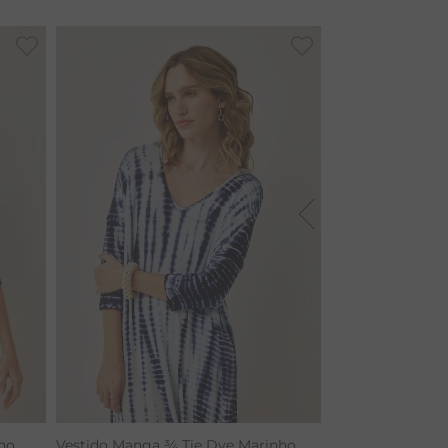
ho
Vestido Manga ¾ Tie Dye Marinho