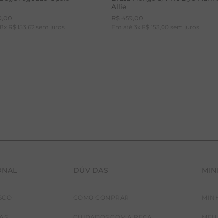
Allie
9
,
00
R$
459
,
00
é
8
x
R$
153
,
62
sem juros
Em até
3
x
R$
153
,
00
sem juros
ONAL
DÚVIDAS
MIN
36
38
40
42
PP
P
M
G
SCO
COMO COMPRAR
MIN
JAS
CUIDADOS COM A PEÇA
MEU