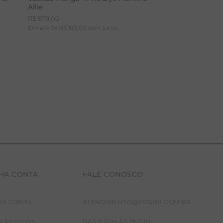
Allie
R$
579
,
00
Em até
3
x
R$
193
,
00
sem juros
HA CONTA
FALE CONOSCO
PP
P
M
HA CONTA
ATENDIMENTO@YOGINI.COM.BR
DAS 9:00H ÀS 18:00H
S PEDIDOS