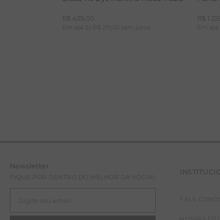
R$
439
,
00
R$
1
.
22
Em até
2
x
R$
219
,
50
sem juros
Em at
Newsletter
INSTITUCI
P
FIQUE POR DENTRO DO MELHOR DA YOGINI
FALE CONO
NOSSAS LO