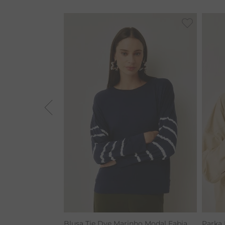
VESTIDOS
BAMBU
BARRA
MACACÃO
TIE DYE
ALGODÃO
LINHO
Blusa Tie Dye Marinho Modal Fabia
Parka