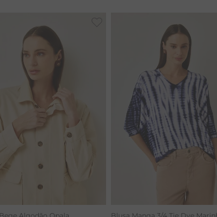
LINHO
 Bege Algodão Opala
Blusa Manga 3/4 Tie Dye Marin