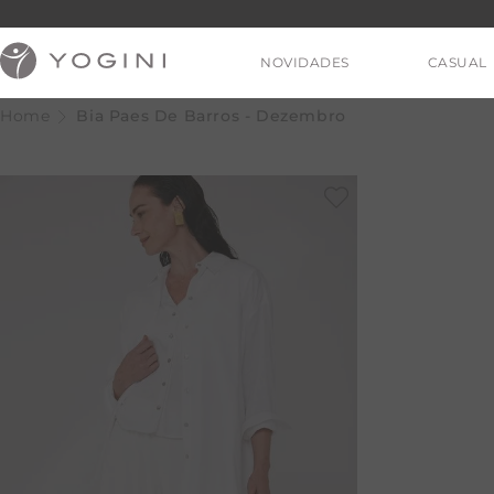
NOVIDADES
CASUAL
Bia Paes De Barros - Dezembro
V
T