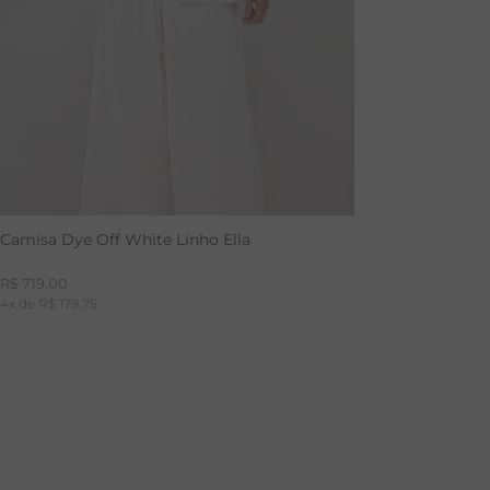
Camisa Dye Off White Linho Ella
R$
719
,
00
4
x de
R$
179
,
75