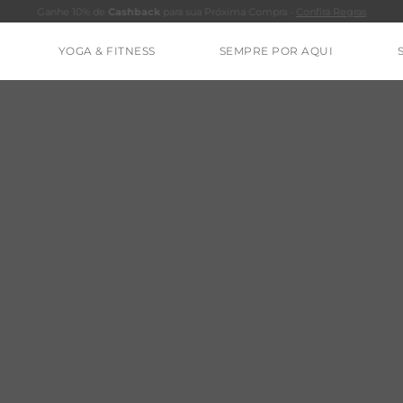
Ganhe 10% de
Cashback
para sua Próxima Compra -
Confira Regras
YOGA & FITNESS
SEMPRE POR AQUI
TERMOS MAIS BUSCADOS
CALÇA
CLEO
BLUSAS
ESTIDOS
BAMBU
MACACÃO
BARRA
IE DYE
ALGODÃO