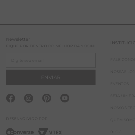
Newsletter
INSTITUCI
FIQUE POR DENTRO DO MELHOR DA YOGINI
FALE CONO
40
42
NOSSAS LO
ENVIAR
EVENTOS
SEJA UM F
NOSSOS TE
DESENVOLVIDO POR
QUEM SOM
BLOG