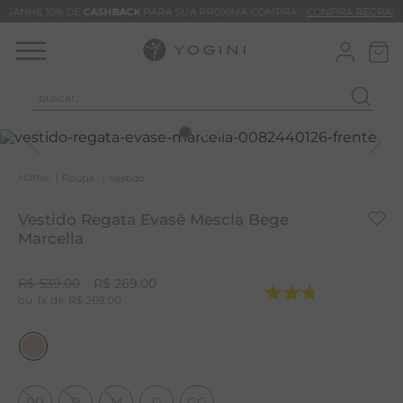
GANHE 10% DE
CASHBACK
PARA SUA PRÓXIMA COMPRA -
CONFIRA REGRAS
buscar...
T
M
B
Roupa
Vestido
C
Vestido Regata Evasê Mescla Bege
Marcella
C
B
R$
539
,
00
R$
269
,
00
1
R$
269
,
00
V
B
B
M
PP
P
M
G
GG