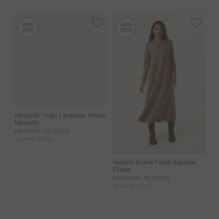
ATEMPORAIS
-
40%
20%
40%
Macacão Yoga Canelado Militar
Marcelia
R$
329
,
00
R$
263
,
00
1
x de
R$
263
,
00
Vestido Evasê Fendi Algodão
Eliane
R$
669
,
00
R$
399
,
00
2
x de
R$
199
,
50