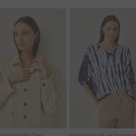
RENATA
 Bege Algodão Opala
Blusa Manga 3/4 Tie Dye Marin