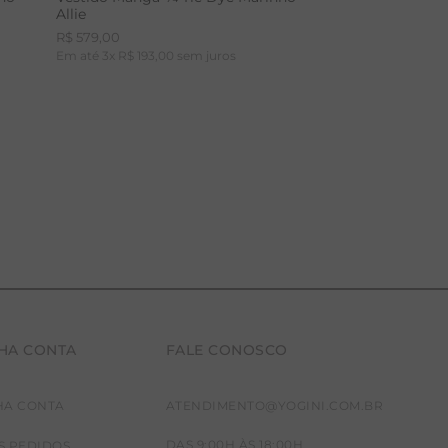
Allie
R$
579
,
00
Em até
3
x
R$
193
,
00
sem juros
HA CONTA
FALE CONOSCO
PP
P
M
HA CONTA
ATENDIMENTO@YOGINI.COM.BR
DAS 9:00H ÀS 18:00H
S PEDIDOS