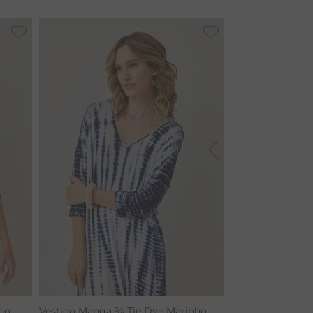
ho
Vestido Manga ¾ Tie Dye Marinho