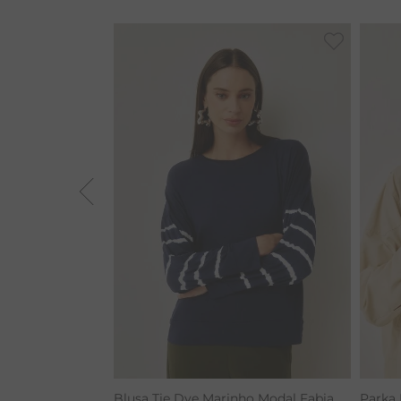
VESTIDOS
BAMBU
MACACÃO
BARRA
TIE DYE
ALGODÃO
RENATA
Blusa Tie Dye Marinho Modal Fabia
Parka