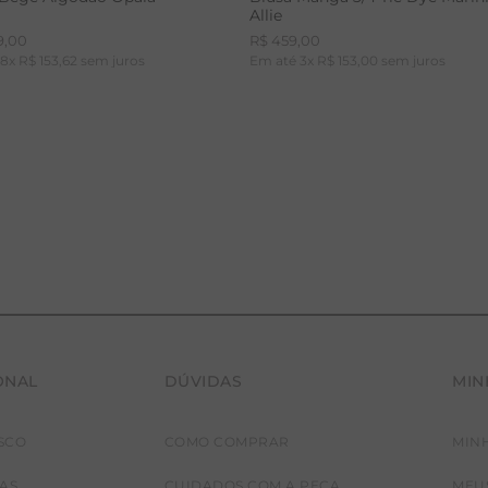
Allie
9
,
00
R$
459
,
00
é
8
x
R$
153
,
62
sem juros
Em até
3
x
R$
153
,
00
sem juros
ONAL
DÚVIDAS
MIN
36
38
40
42
PP
P
M
G
SCO
COMO COMPRAR
MIN
JAS
CUIDADOS COM A PEÇA
MEU