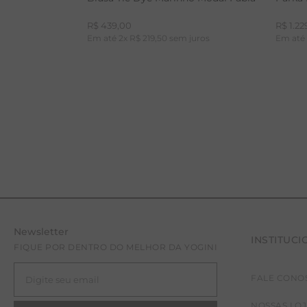
R$
439
,
00
R$
1
.
22
Em até
2
x
R$
219
,
50
sem juros
Em at
Newsletter
INSTITUCI
P
FIQUE POR DENTRO DO MELHOR DA YOGINI
FALE CONO
NOSSAS LO