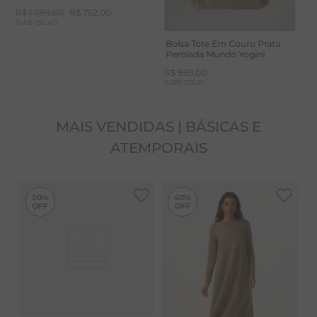
R$
1
.
089
,
00
R$
762
,
00
5
x
R$ 152,40
Bolsa Tote Em Couro Prata
Perolada Mundo Yogini
R$
869
,
00
5
x
R$ 173,80
MAIS VENDIDAS | BÁSICAS E
ATEMPORAIS
-
40%
50%
40%