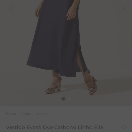
A
R
C
Roupa
Vestido
Vestido Evasê Dye Carbono Linho Ella