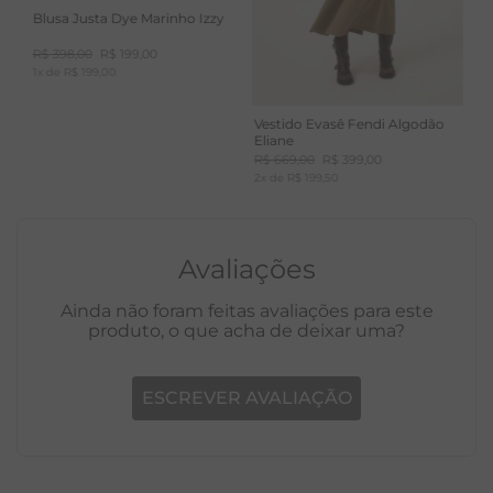
Blusa Justa Dye Marinho Izzy
R$
398
,
00
R$
199
,
00
1
x de
R$
199
,
00
Vestido Evasê Fendi Algodão
Eliane
R$
669
,
00
R$
399
,
00
2
x de
R$
199
,
50
Avaliações
Ainda não foram feitas avaliações para este
produto, o que acha de deixar uma?
ESCREVER AVALIAÇÃO