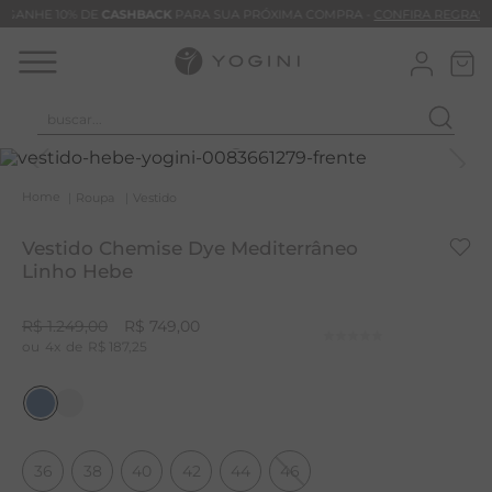
GANHE 10% DE
CASHBACK
PARA SUA PRÓXIMA COMPRA -
CONFIRA REGRAS
buscar...
T
M
Roupa
Vestido
B
Vestido Chemise Dye Mediterrâneo
C
Linho Hebe
C
R$
1
.
249
,
00
R$
749
,
00
B
4
R$
187
,
25
V
B
B
36
38
40
42
44
46
M