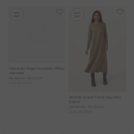
ATEMPORAIS
-
40%
20%
40%
Macacão Yoga Canelado Militar
Marcelia
R$
329
,
00
R$
263
,
00
1
x de
R$
263
,
00
Vestido Evasê Fendi Algodão
Eliane
R$
669
,
00
R$
399
,
00
2
x de
R$
199
,
50