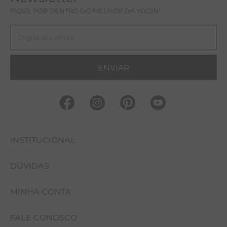
FIQUE POR DENTRO DO MELHOR DA YOGINI
ENVIAR
INSTITUCIONAL
DÚVIDAS
FALE CONOSCO
MINHA CONTA
NOSSAS LOJAS
COMO COMPRAR
EVENTOS
FALE CONOSCO
CUIDADOS COM A PEÇA
MINHA CONTA