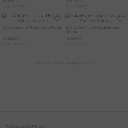
R$
898
,
00
R$
1
.
339
,
00
5
x de
R$
179
,
60
8
x de
R$
167
,
37
A
R
Calça Cenoura Preta Tricot Raquel
Saia Evasê Tricot Mescla Escuro
C
Milena
R$
898
,
00
R$
898
,
00
5
x de
R$
179
,
60
5
x de
R$
179
,
60
Você viu todos os
4
produtos
Newsletter