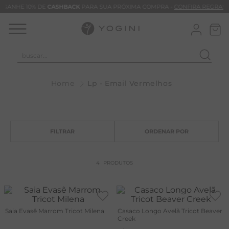
GANHE 10% DE
CASHBACK
PARA SUA PRÓXIMA COMPRA -
CONFIRA REGRAS
buscar...
T
Lp - Email Vermelhos
M
B
C
B
V
4
PRODUTOS
B
B
M
Saia Evasê Marrom Tricot Milena
Casaco Longo Avelã Tricot Beaver
Creek
T