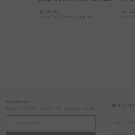
R$
439
,
00
R$
1
.
22
Em até
2
x
R$
219
,
50
sem juros
Em at
Newsletter
INSTITUCI
PP
P
FIQUE POR DENTRO DO MELHOR DA YOGINI
FALE CONO
NOSSAS LO