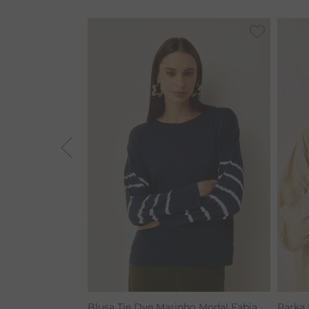
BAMBU
MACACÃO
BARRA
TIE DYE
ALGODÃO
RENATA
CALÇA BAMBU
Blusa Tie Dye Marinho Modal Fabia
Parka