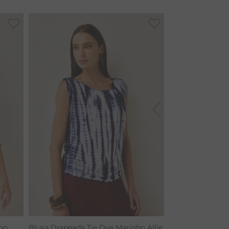
ho
Blusa Drapeada Tie Dye Marinho Allie