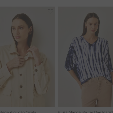
CALÇA BAMBU
 Bege Algodão Opala
Blusa Manga 3/4 Tie Dye Marin