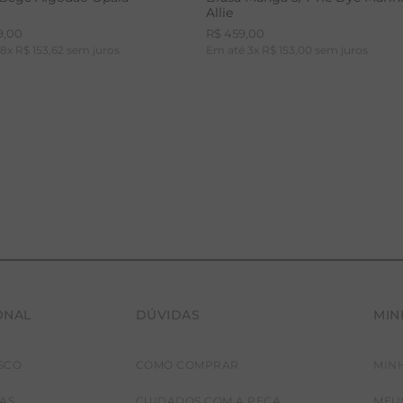
Allie
9
,
00
R$
459
,
00
é
8
x
R$
153
,
62
sem juros
Em até
3
x
R$
153
,
00
sem juros
ONAL
DÚVIDAS
MIN
36
38
40
42
PP
P
M
G
SCO
COMO COMPRAR
MIN
JAS
CUIDADOS COM A PEÇA
MEU