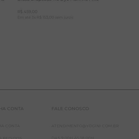
R$
459
,
00
Em até
3
x
R$
153
,
00
sem juros
HA CONTA
FALE CONOSCO
P
M
G
HA CONTA
ATENDIMENTO@YOGINI.COM.BR
DAS 9:00H ÀS 18:00H
S PEDIDOS