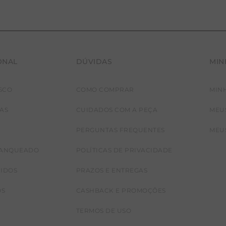
ONAL
DÚVIDAS
MIN
SCO
COMO COMPRAR
MIN
JAS
CUIDADOS COM A PEÇA
MEU
PERGUNTAS FREQUENTES
MEU
RANQUEADO
POLÍTICAS DE PRIVACIDADE
CIDOS
PRAZOS E ENTREGAS
OS
CASHBACK E PROMOÇÕES
TERMOS DE USO