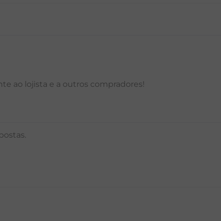
P
M
G
GG
PP
P
M
G
e ao lojista e a outros compradores!
postas.