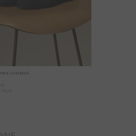
reta Liverpool
00
$
189
,
66
RAIS