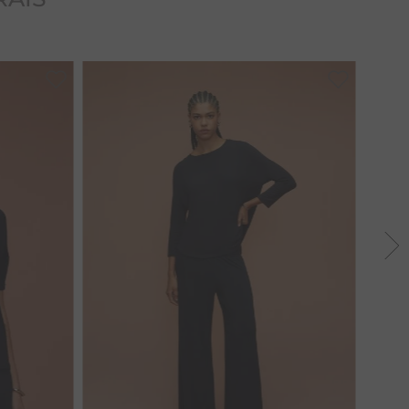
35
36
37
38