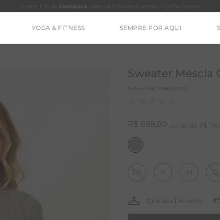
Ganhe 10% de
Cashback
para sua Próxima Compra -
Confira Regras
YOGA & FITNESS
SEMPRE POR AQUI
TERMOS MAIS BUSCADOS
CALÇA
Sweater Mescla C
BLUSAS
Referência
:
0086401920
ESTIDOS
BAMBU
R$
698
,
00
4
R$
174
,
MACACÃO
BARRA
PP
P
M
G
IE DYE
ALGODÃO
RENATA