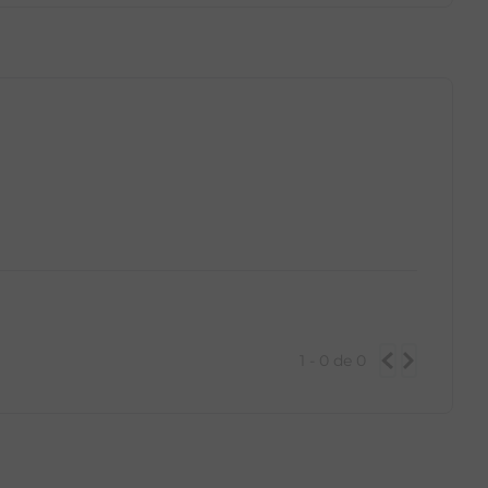
GG
PP
P
M
G
GG
1 - 0
de
0