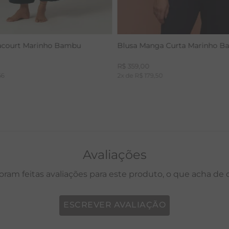
acourt Marinho Bambu
Blusa Manga Curta Marinho 
R$
359
,
00
66
2
x de
R$
179
,
50
Avaliações
oram feitas avaliações para este produto, o que acha de
ESCREVER AVALIAÇÃO