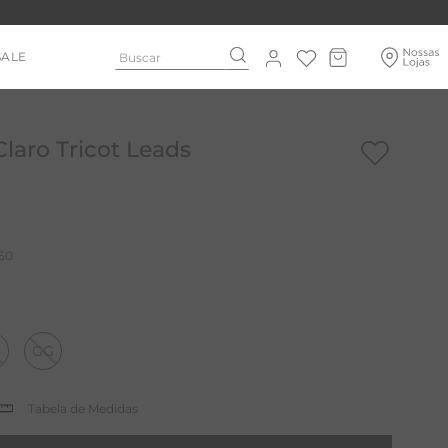
Buscar
SALE
laro Tricot Leads
50
GG
Tabela de Medidas