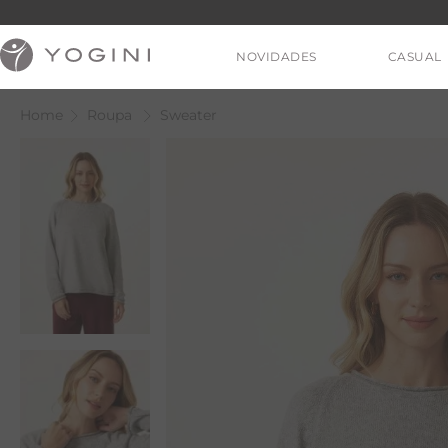
NOVIDADES
CASUAL
Roupa
Sweater
V
T