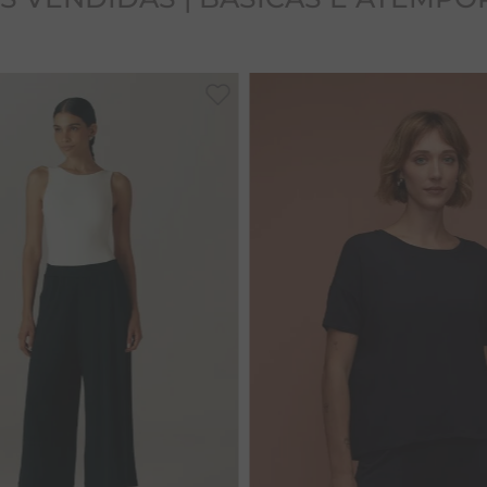
M
G
GG