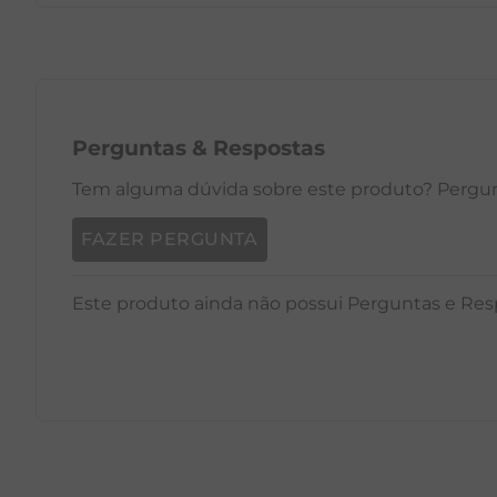
PP
P
M
G
GG
PP
Perguntas
&
Respostas
Tem alguma dúvida sobre este produto? Pergunt
FAZER PERGUNTA
Este produto ainda não possui Perguntas e Res