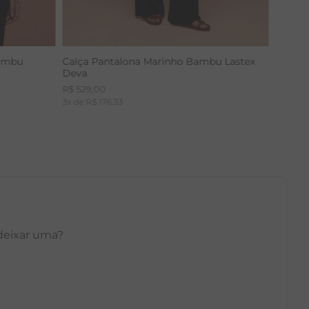
Bambu
Calça Pantalona Marinho Bambu Lastex
Deva
R$
529
,
00
3
x de
R$
176
,
33
 deixar uma?