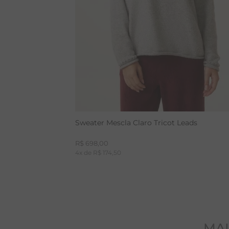
Sweater Mescla Claro Tricot Leads
R$
698
,
00
4
x de
R$
174
,
50
MAI