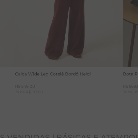
Calça Wide Leg Cotelê Bordô Heidi
Bota P
R$
549
,
00
R$
569
,
3
x de
R$
183
,
00
3
x de
R
S VENDIDAS | BÁSICAS E ATEMPO