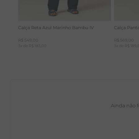
Calça Reta Azul Marinho Bambu IV
Calça Pant
R$
549
,
00
R$
569
,
00
3
x de
R$
183
,
00
3
x de
R$
189
,
Ainda não f