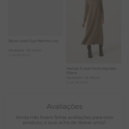
Blusa Justa Dye Marinho Izzy
R$
398
,
00
R$
199
,
00
1
x de
R$
199
,
00
Vestido Evasê Fendi Algodão
Eliane
R$
669
,
00
R$
399
,
00
2
x de
R$
199
,
50
Avaliações
Ainda não foram feitas avaliações para este
produto, o que acha de deixar uma?