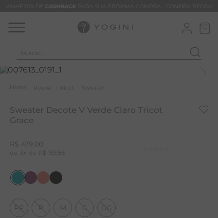
GANHE 10% DE
CASHBACK
PARA SUA PRÓXIMA COMPRA -
CONFIRA REGRAS
buscar...
T
M
Roupa
Tricot
Sweater
B
Sweater Decote V Verde Claro Tricot
C
Grace
B
R$
479
,
00
V
3
R$
159
,
66
B
M
B
PP
P
M
G
GG
T