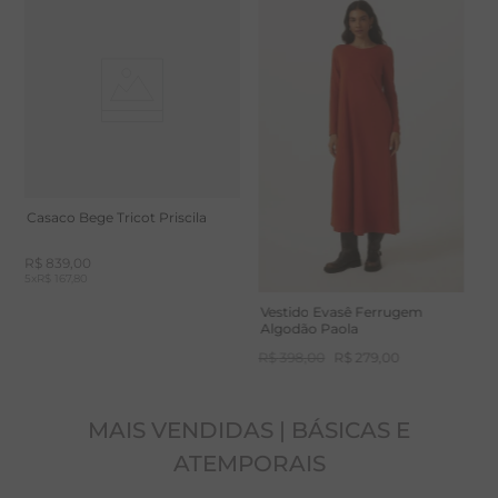
Calça Vira Ferrugem Algodão
B
pendurar, para peça não crescer.
Paola
A
R$
398
,
00
R$
279
,
00
R
Casaco Bege Tricot Priscila
R$
839
,
00
5
x
R$ 167,80
Vestido Evasê Ferrugem
Algodão Paola
R$
398
,
00
R$
279
,
00
MAIS VENDIDAS | BÁSICAS E
ATEMPORAIS