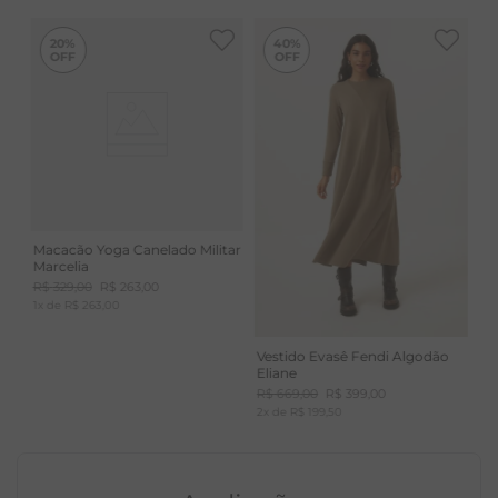
-
40%
20%
40%
Macacão Yoga Canelado Militar
Marcelia
R$
329
,
00
R$
263
,
00
1
x de
R$
263
,
00
Vestido Evasê Fendi Algodão
Eliane
R$
669
,
00
R$
399
,
00
2
x de
R$
199
,
50