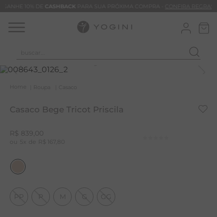
GANHE 10% DE
CASHBACK
PARA SUA PRÓXIMA COMPRA -
CONFIRA REGRAS
buscar...
T
M
Roupa
Casaco
B
Casaco Bege Tricot Priscila
C
C
R$
839
,
00
5
R$
167
,
80
B
V
B
M
PP
P
M
G
GG
B