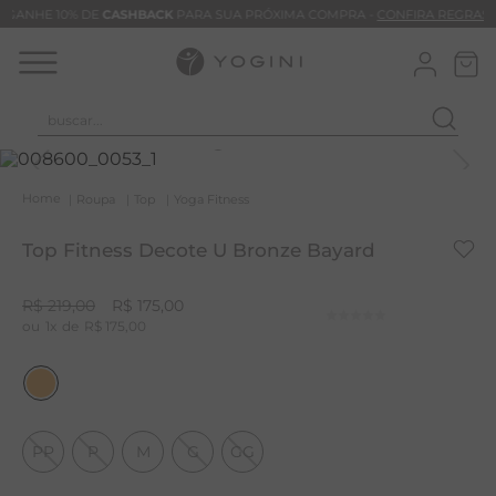
GANHE 10% DE
CASHBACK
PARA SUA PRÓXIMA COMPRA -
CONFIRA REGRAS
buscar...
T
M
Roupa
Top
Yoga Fitness
B
Top Fitness Decote U Bronze Bayard
C
B
R$
219
,
00
R$
175
,
00
1
R$
175
,
00
V
B
M
B
PP
P
M
G
GG
T