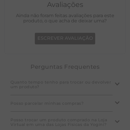
Avaliações
Ainda não foram feitas avaliações para este
produto, o que acha de deixar uma?
ESCREVER AVALIAÇÃO
Perguntas Frequentes
Quanto tempo tenho para trocar ou devolver
um produto?
A Yogini garante que você pode desistir da compra
Posso parcelar minhas compras?
em até 7 dias corridos após o recebimento do
pedido. Em caso de defeito de fabricação, a troca
Sim! Consulte as condições disponíveis nos produtos.
Posso trocar um produto comprado na Loja
pode ser solicitada dentro do prazo de 30 dias
Virtual em uma das Lojas Físicas da Yogini?
Na tela de pagamento, selecione o cartão de crédito