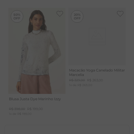
-
50%
50%
20%
Macacão Yoga Canelado Militar
Marcelia
R$
329
,
00
R$
263
,
00
1
x de
R$
263
,
00
Blusa Justa Dye Marinho Izzy
R$
398
,
00
R$
199
,
00
1
x de
R$
199
,
00