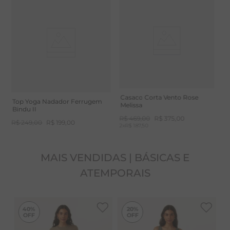
Blusa Fitness Prega Costas
L
Marrom Claro Alba II
F
R$
249
,
00
R$
199
,
00
R
Casaco Corta Vento Rose
Top Yoga Nadador Ferrugem
Melissa
Bindu II
R$
469
,
00
R$
375
,
00
R$
249
,
00
R$
199
,
00
2
x
R$ 187,50
MAIS VENDIDAS | BÁSICAS E
ATEMPORAIS
-
40%
-
20%
40%
20%