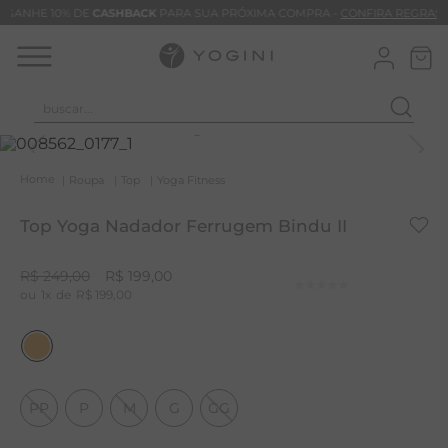
GANHE 10% DE
CASHBACK
PARA SUA PRÓXIMA COMPRA -
CONFIRA REGRAS
buscar...
T
M
Roupa
Top
Yoga Fitness
B
Top Yoga Nadador Ferrugem Bindu II
C
C
R$
249
,
00
R$
199
,
00
1
R$
199
,
00
B
V
B
B
PP
P
M
G
GG
M