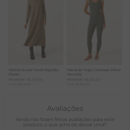
Vestido Evasê Fendi Algodão
Macacão Yoga Canelado Militar
Eliane
Marcelia
R$
669
,
00
R$
399
,
00
R$
329
,
00
R$
263
,
00
2
x de
R$
199
,
50
1
x de
R$
263
,
00
Avaliações
Ainda não foram feitas avaliações para este
produto, o que acha de deixar uma?