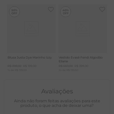
ATEMPORAIS
deixar de molho.
50%
40%
Blusa Justa Dye Marinho Izzy
Vestido Evasê Fendi Algodão
Eliane
R$
398
,
00
R$
199
,
00
R$
669
,
00
R$
399
,
00
1
x de
R$
199
,
00
2
x de
R$
199
,
50
Avaliações
Ainda não foram feitas avaliações para este
produto, o que acha de deixar uma?