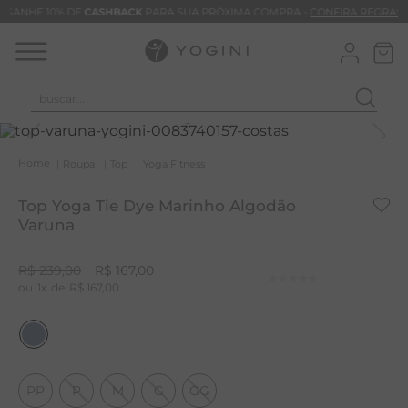
GANHE 10% DE
CASHBACK
PARA SUA PRÓXIMA COMPRA -
CONFIRA REGRAS
buscar...
T
M
Roupa
Top
Yoga Fitness
B
Top Yoga Tie Dye Marinho Algodão
C
Varuna
B
R$
239
,
00
R$
167
,
00
V
1
R$
167
,
00
B
B
M
PP
P
M
G
GG
T