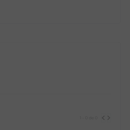
GG
PP
P
M
G
GG
1 - 0
de
0