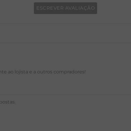
ESCREVER AVALIAÇÃO
P
M
G
GG
PP
P
M
G
e ao lojista e a outros compradores!
postas.