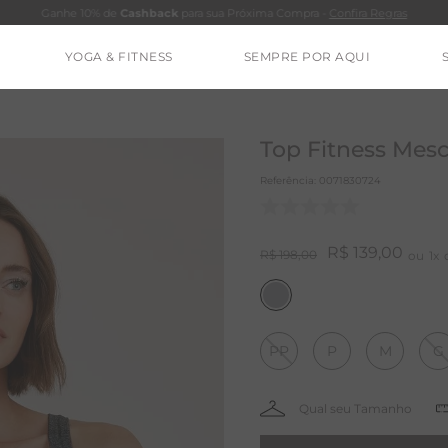
Ganhe 10% de
Cashback
para sua Próxima Compra -
Confira Regras
YOGA & FITNESS
SEMPRE POR AQUI
TERMOS MAIS BUSCADOS
CALÇA
Top Fitness Mes
BLUSAS
Referência
:
0071830724
ESTIDOS
BAMBU
R$
139
,
00
R$
198
,
00
1
MACACÃO
BARRA
PP
P
M
G
IE DYE
ALGODÃO
RENATA