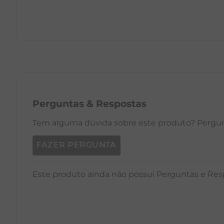
PP
P
M
G
GG
PP
Perguntas
&
Respostas
Tem alguma dúvida sobre este produto? Pergunt
FAZER PERGUNTA
Este produto ainda não possui Perguntas e Res