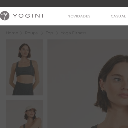
NOVIDADES
CASUAL
Roupa
Top
Yoga Fitness
V
T