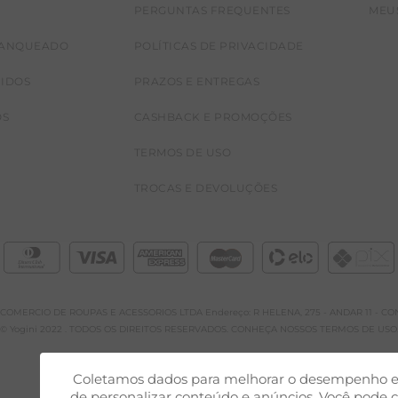
PERGUNTAS FREQUENTES
MEU
RANQUEADO
POLÍTICAS DE PRIVACIDADE
CIDOS
PRAZOS E ENTREGAS
OS
CASHBACK E PROMOÇÕES
TERMOS DE USO
TROCAS E DEVOLUÇÕES
A E COMERCIO DE ROUPAS E ACESSORIOS LTDA Endereço: R HELENA, 275 - ANDAR 11 - CONJ
© Yogini 2022 . TODOS OS DIREITOS RESERVADOS. CONHEÇA NOSSOS TERMOS DE USO
Coletamos dados para melhorar o desempenho e 
de personalizar conteúdo e anúncios. Você pode c