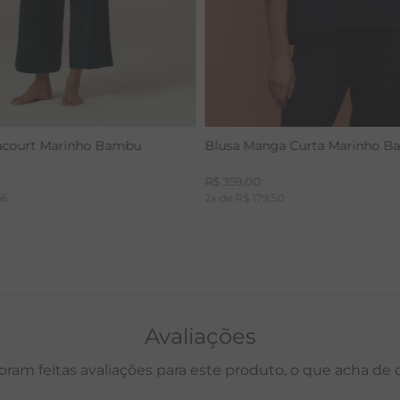
acourt Marinho Bambu
Blusa Manga Curta Marinho 
R$
359
,
00
66
2
x de
R$
179
,
50
Avaliações
oram feitas avaliações para este produto, o que acha de