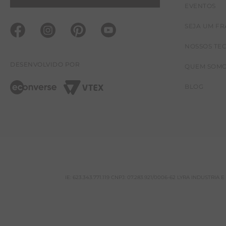
EVENTOS
SEJA UM F
NOSSOS TE
DESENVOLVIDO POR
QUEM SOM
BLOG
IE: 623.343.771.119 CNPJ: 07.283.921/0006-62 LYRA INDUSTRI