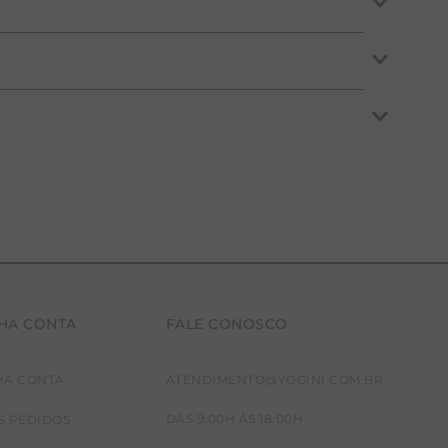
para práticas como corrida, musculação e funcional.
ndo a manter a pele protegida e fresca durante o
ra seu corpo.
HA CONTA
FALE CONOSCO
HA CONTA
ATENDIMENTO@YOGINI.COM.BR
DAS 9:00H ÀS 18:00H
S PEDIDOS