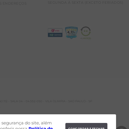
SEGUNDA À SEXTA (EXCETO FERIADOS)
S ENDEREÇOS
 112 - SALA 04 - 04.552-050 - VILA OLIMPIA - SAO PAULO - SP
.
segurança do site, além
onferir nossa
Política de
CONCORDAR E FECHAR