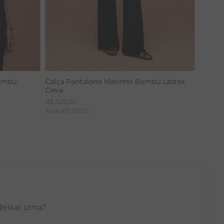
Bambu
Calça Pantalona Marinho Bambu Lastex
Deva
R$
529
,
00
3
x de
R$
176
,
33
 deixar uma?