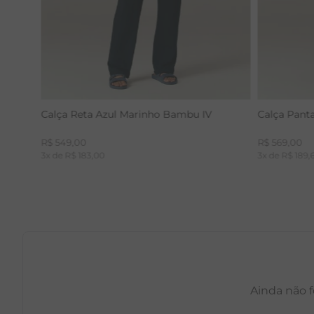
Calça Reta Azul Marinho Bambu IV
Calça Pant
R$
549
,
00
R$
569
,
00
3
x de
R$
183
,
00
3
x de
R$
189
,
Ainda não f