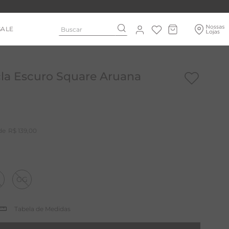
Buscar
SALE
cla Escuro Square Aruana
R$
139
,
00
GG
Tabela de Medidas