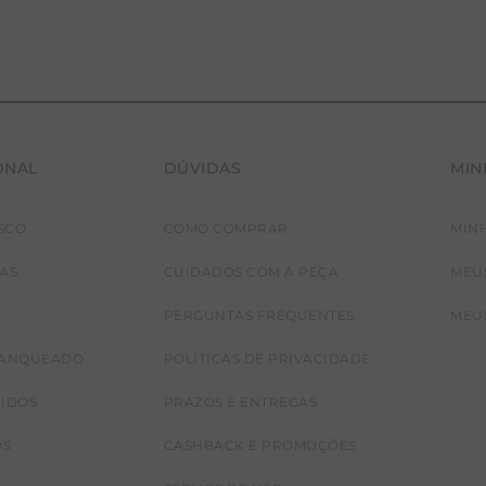
ONAL
DÚVIDAS
MIN
SCO
COMO COMPRAR
MIN
JAS
CUIDADOS COM A PEÇA
MEU
PERGUNTAS FREQUENTES
MEU
RANQUEADO
POLÍTICAS DE PRIVACIDADE
CIDOS
PRAZOS E ENTREGAS
OS
CASHBACK E PROMOÇÕES