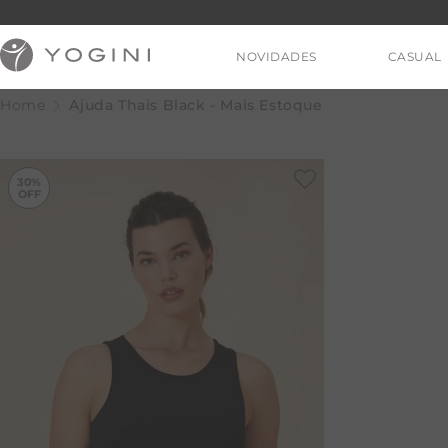
NOVIDADES
CASUAL
Ajuda Thais Black - Mais Estoque
-
30%
30%
V
T