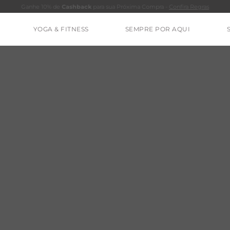
Ganhe 10% de
Cashback
para sua Próxima Compra -
Confira Regras
YOGA & FITNESS
SEMPRE POR AQUI
TERMOS MAIS BUSCADOS
CALÇA
BLUSAS
ESTIDOS
BAMBU
BARRA
MACACÃO
IE DYE
ALGODÃO
RENATA