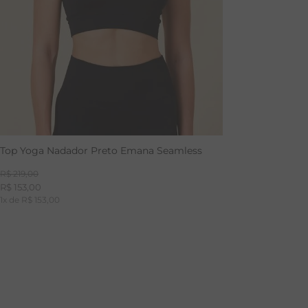
Top Yoga Nadador Preto Emana Seamless
R$
219
,
00
R$
153
,
00
1
x de
R$
153
,
00