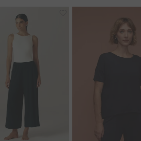
P
M
G
GG
GG