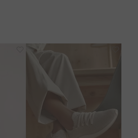
zindo assim o dano ambiental sem afetar a qualidade
rtifica que o fio de viscose é proveniente de
o, ecologicamente correto e sustentável. Além do
atribuído a tecidos produzidos com algodão BCI,
nacional.
-
50%
izar os integrantes da cadeia produtiva do algodão
ões trabalhistas justas, responsabilidade
 boas práticas na produção. São aplicadas técnicas
deia produtiva, como o processo de beneficiamento
ciamento natural.