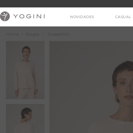
NOVIDADES
CASUAL
Roupa
Sweatshirt
V
T