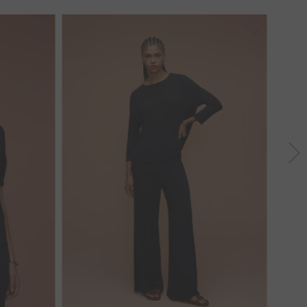
35
36
37
38