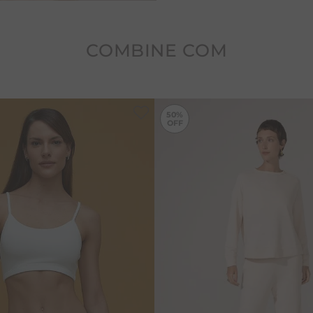
químicos e corantes, redu
do tecido.
Com selo NAECOCEL® que ce
COMBINE COM
madeira de reflorestament
selo NAECOCOTTON, que é 
com reconhecimento inter
O selo BCI busca conscient
50%
para a importância de relaç
socioambiental no campo e
sustentáveis em toda a ca
com uso de corante e ama