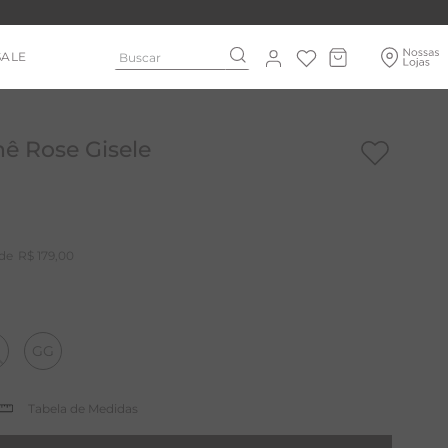
Buscar
SALE
ê Rose Gisele
R$
179
,
00
GG
Tabela de Medidas