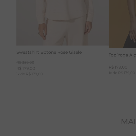
Sweatshirt Botonê Rose Gisele
Top Yoga Al
R$
359
,
00
R$
179
,
00
R$
179
,
00
1
x de
R$
179
,
00
1
x de
R$
179
,
00
MAI