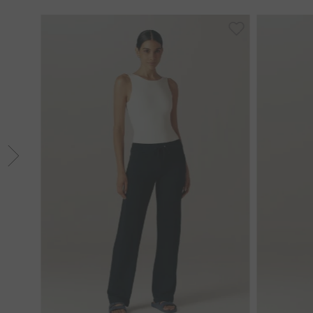
GG
PP