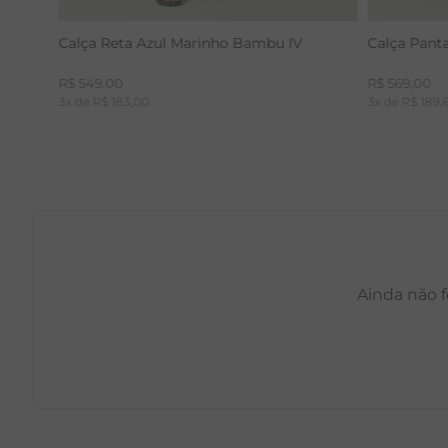
Calça Reta Azul Marinho Bambu IV
Calça Pant
R$
549
,
00
R$
569
,
00
3
x de
R$
183
,
00
3
x de
R$
189
,
Ainda não f
PP
P
M
G
GG
PP