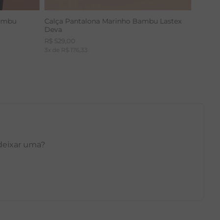
Bambu
Calça Pantalona Marinho Bambu Lastex
Deva
R$
529
,
00
3
x de
R$
176
,
33
 deixar uma?
GG
PP
P
M
G
GG