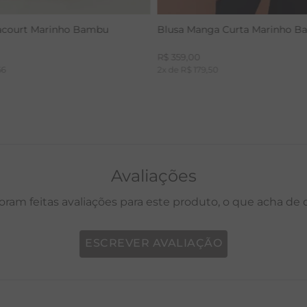
acourt Marinho Bambu
Blusa Manga Curta Marinho 
R$
359
,
00
66
2
x de
R$
179
,
50
Avaliações
oram feitas avaliações para este produto, o que acha de
ESCREVER AVALIAÇÃO
P
M
G
GG
PP
P
M
G