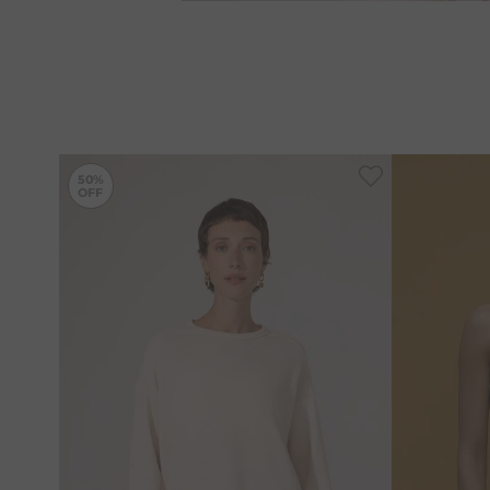
-
50%
50%