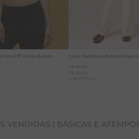
ça Fina Off White Bambu
Calça Pantalona Botonê Rose Gi
R$
439
,
00
R$
219
,
00
1
x de
R$
219
,
00
S VENDIDAS | BÁSICAS E ATEMPO