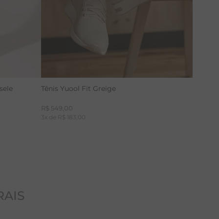
sele
Tênis Yuool Fit Greige
R$
549
,
00
3
x de
R$
183
,
00
RAIS