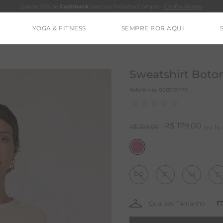
Ganhe 10% de
Cashback
para sua Próxima Compra -
Confira Regras
YOGA & FITNESS
SEMPRE POR AQUI
TERMOS MAIS BUSCADOS
CALÇA
Sweatshirt Boton
BLUSAS
Referência
:
0085191779
ESTIDOS
BAMBU
R$
179
,
00
R$
359
,
00
1
BARRA
MACACÃO
PP
P
M
G
IE DYE
ALGODÃO
RENATA