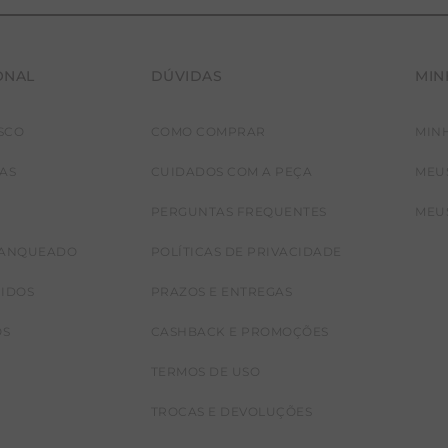
ONAL
DÚVIDAS
MIN
SCO
COMO COMPRAR
MIN
JAS
CUIDADOS COM A PEÇA
MEU
PERGUNTAS FREQUENTES
MEU
RANQUEADO
POLÍTICAS DE PRIVACIDADE
CIDOS
PRAZOS E ENTREGAS
OS
CASHBACK E PROMOÇÕES
TERMOS DE USO
TROCAS E DEVOLUÇÕES